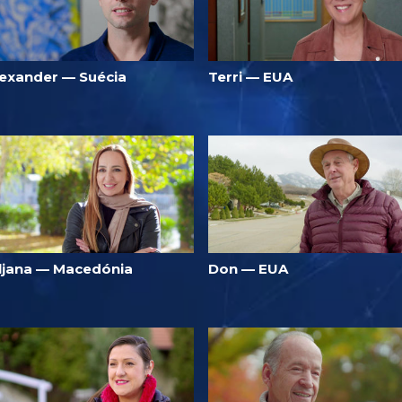
lexander — Suécia
Terri — EUA
iljana — Macedónia
Don — EUA