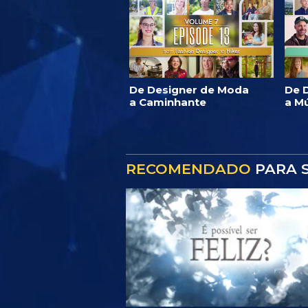
De Designer de Moda
De D
a Caminhante
a M
RECOMENDADO
PARA S