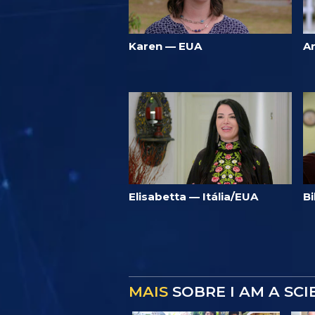
Karen — EUA
A
Elisabetta — Itália/EUA
Bi
MAIS
SOBRE I AM A SC