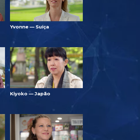
Yvonne — Suíça
Kiyoko — Japão