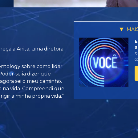
MAI
E
s
eça a Anita, uma diretora
Se
c
entology sobre como lidar
“Poder‑se‑ia dizer que
e agora sei o meu caminho.
ro na vida. Compreendi que
rigir a minha própria vida.”