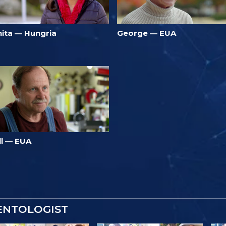
nita — Hungria
George — EUA
ll — EUA
IENTOLOGIST