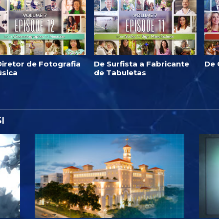
iretor de Fotografia
De Surfista a Fabricante
De 
úsica
de Tabuletas
I