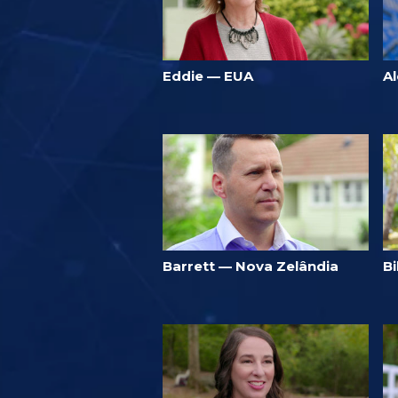
Eddie — EUA
A
Barrett — Nova Zelândia
B