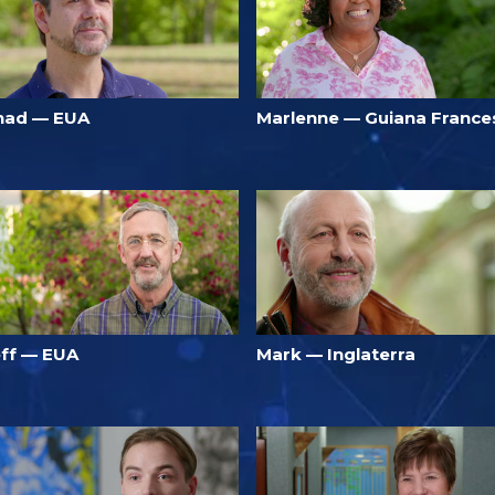
had — EUA
Marlenne — Guiana France
eff — EUA
Mark — Inglaterra