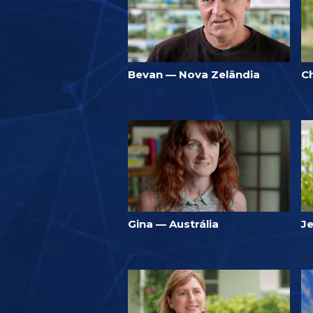
Bevan — Nova Zelândia
C
Gina — Austrália
J