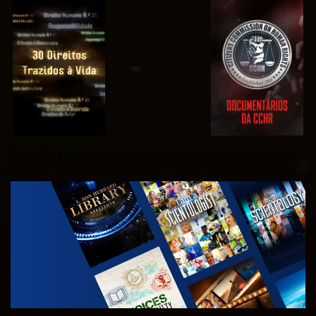
VER
VER
VER
VER
EXPLORAR A
SÉRIE