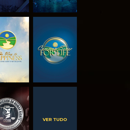
PLORAR A
VER
SÉRIE
VER
VER
VER TUDO