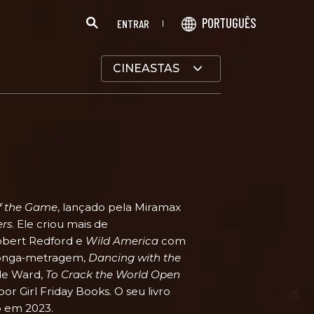
PORTUGUÊS
ENTRAR
CINEASTAS
f the Game
, lançado pela Miramax
rs
. Ele criou mais de
bert Redford e
Wild America
com
 longa‑metragem,
Dancing with the
de Ward,
To Crack the World Open
or Girl Friday Books. O seu livro
o em 2023.