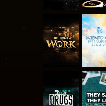
EXPLORAR A
VER
SÉRIE
VER
VER