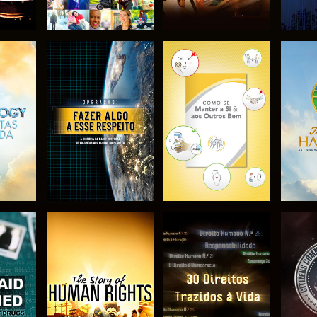
EXPLORAR A
EXPLORAR A
EX
SÉRIE
SÉRIE
VER
VER