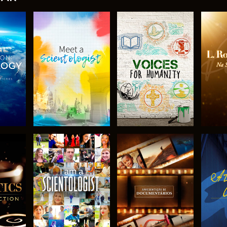
R A
EXPLORAR A
EXPLORAR A
EX
SÉRIE
SÉRIE