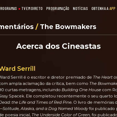
PROGRAMAS
TV EM DIRETO
PROGRAMAÇÃO
NOTÍCIAS
OBTENHA A
APP
mentários
/
The Bowmakers
Acerca dos Cineastas
Ward Serrill
Ward Serrill é o escritor e diretor premiado de
The Heart o
com ampla aclamação da crítica, bem como
The Bowmake
90 curtas‑metragens, incluindo
Building One House
com Ro
Sissy Spacek. Ele completou recentemente o seu quarto
Dead: the Life and Times of Red Pine.
O livro de memórias 
—Solitude, Alaska, and a Dog Named Woody
foi publicado p
de poesia inicial,
The Underside Color of Green,
foi publicad