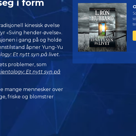
seg i form
O
Sc
so
t
disjonell kinesisk øvelse
yr «Sving hender-øvelse».
asjonen i gang på og holde
nnstilstand åpner Yung-Yu
logy: Et nytt syn på livet
.
vets problemer, som
ientology: Et nytt syn på
 de mange mennesker over
e, friske og blomstrer