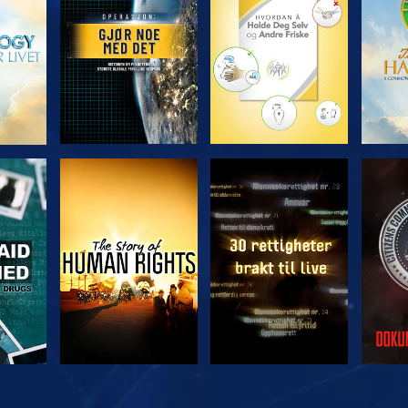
SE
SE