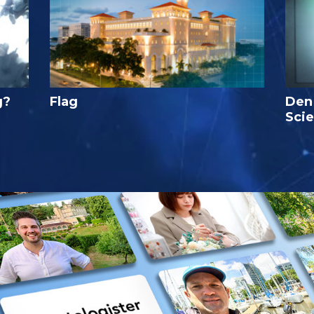
g?
Flag
Den
Sci