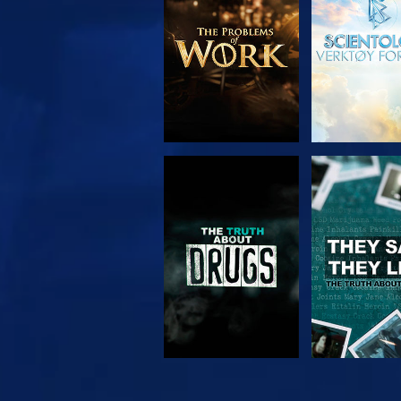
SE
SE