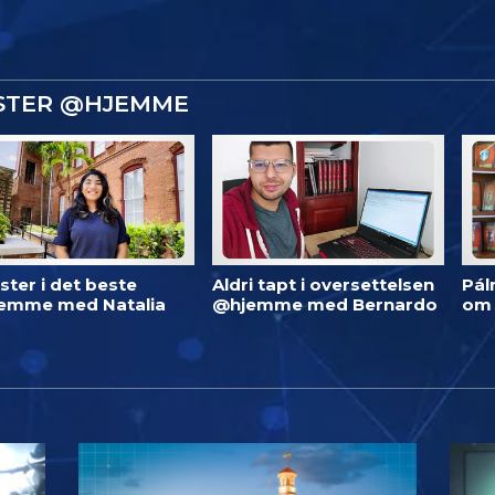
ISTER @HJEMME
ster i det beste
Aldri tapt i oversettelsen
Pál
emme med Natalia
@hjemme med Bernardo
om