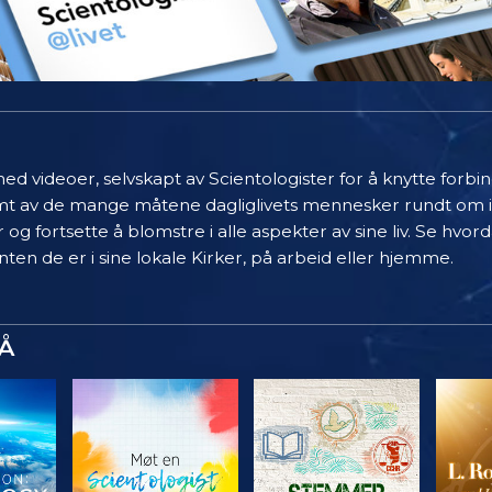
ed videoer, selvskapt av Scientologister for å knytte forb
limt av de mange måtene dagliglivets mennesker rundt om 
 og fortsette å blomstre i alle aspekter av sine liv. Se hvo
ten de er i sine lokale Kirker, på arbeid eller hjemme.
Å