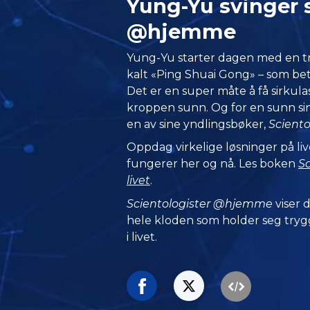
Yung-Yu svinger 
@hjemme
Yung-Yu starter dagen med en tra
kalt «Ping Shuai Gong» – som bet
Det er en super måte å få sirkul
kroppen sunn. Og for en sunn si
en av sine yndlingsbøker,
Sciento
Oppdag virkelige løsninger på li
fungerer her og nå. Les boken
Sc
livet
.
Scientologister @hjemme
viser
hele kloden som holder seg trygg
i livet.