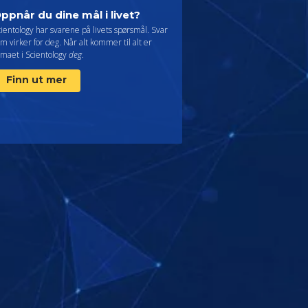
ppnår du dine mål i livet?
ientology har svarene på livets spørsmål. Svar
m virker for deg. Når alt kommer til alt er
emaet i Scientology
deg
.
Finn ut mer