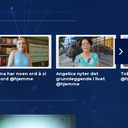
ma har noen ord å si
Angelica nyter det
To
 ord @hjemme
grunnleggende i livet
@h
@hjemme