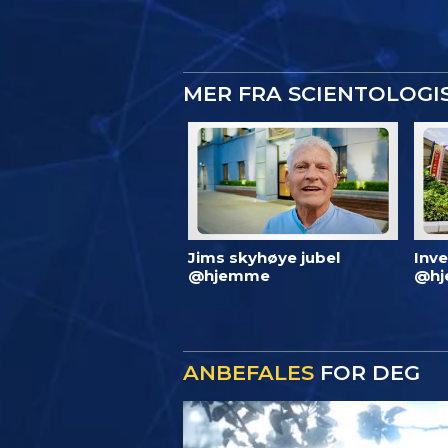
MER FRA SCIENTOLOG
Jims skyhøye jubel
Inve
@hjemme
@hj
ANBEFALES
FOR DEG