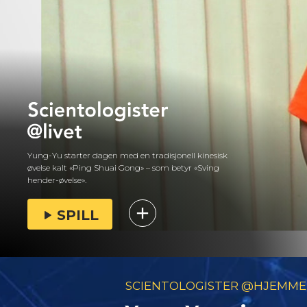
Yung-Yu starter dagen med en tradisjonell kinesisk
øvelse kalt «Ping Shuai Gong» – som betyr «Sving
hender-øvelse».
SPILL
SCIENTOLOGISTER @HJEMME