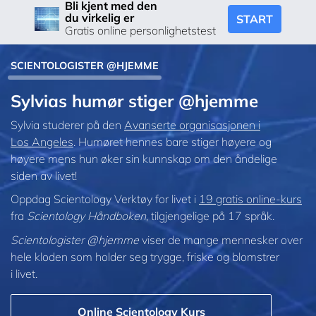
Bli kjent med den
du virkelig er
START
Gratis online personlighetstest
SCIENTOLOGISTER @HJEMME
Sylvias humør stiger @hjemme
Sylvia studerer på den
Avanserte organisasjonen i
Los Angeles
. Humøret hennes bare stiger høyere og
høyere mens hun øker sin kunnskap om den åndelige
siden av livet!
Oppdag Scientology Verktøy for livet i
19 gratis online-kurs
fra
Scientology Håndboken
, tilgjengelige på 17 språk.
Scientologister @hjemme
viser de mange mennesker over
hele kloden som holder seg trygge, friske og blomstrer
i livet.
Online Scientology Kurs