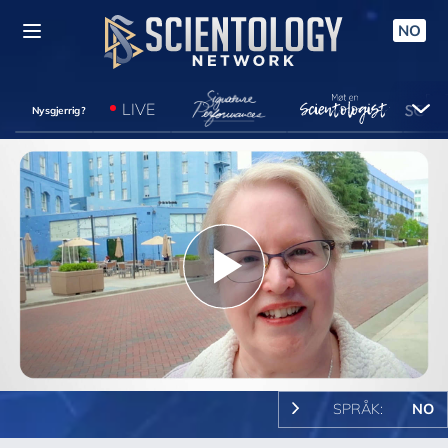
NO
LIVE
Nysgjerrig?
Play
Video
SPRÅK:
NO