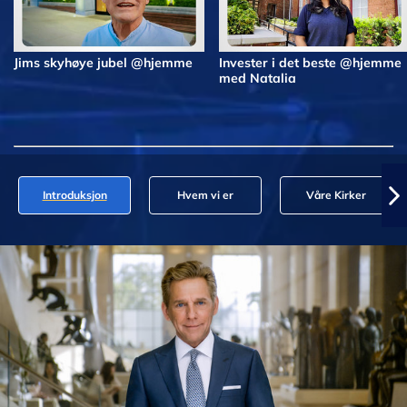
Jims skyhøye jubel @hjemme
Invester i det beste @hjemme
med Natalia
Introduksjon
Hvem vi er
Våre Kirker