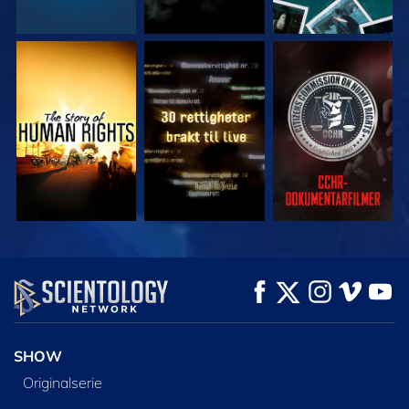
SE
SE
SE
SE
SE
UTFORSK SERIEN
SHOW
Originalserie