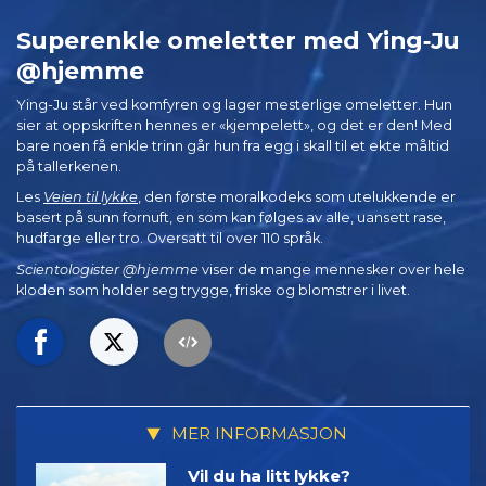
Superenkle omeletter med Ying‑Ju
@hjemme
Ying-Ju står ved komfyren og lager mesterlige omeletter. Hun
sier at oppskriften hennes er «kjempelett», og det er den! Med
bare noen få enkle trinn går hun fra egg i skall til et ekte måltid
på tallerkenen.
Les
Veien til lykke
, den første moralkodeks som utelukkende er
basert på sunn fornuft, en som kan følges av alle, uansett rase,
hudfarge eller tro. Oversatt til over 110 språk.
Scientologister @hjemme
viser de mange mennesker over hele
kloden som holder seg trygge, friske og blomstrer i livet.
MER INFORMASJON
Vil du ha litt lykke?