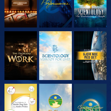
UTFORSK
UTFORSK
SE
SERIEN
SERIEN
SE
SE
SE