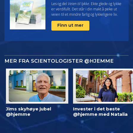
Les og del
Veien til lykke
. Ekte glede og lykke
er verdifullt. Det står i din makt å peke ut
veien til et mindre farlig og lykkeligere liv.
Finn ut mer
MER FRA SCIENTOLOGISTER @HJEMME
Jims skyhøye jubel
Invester i det beste
@hjemme
@hjemme med Natalia