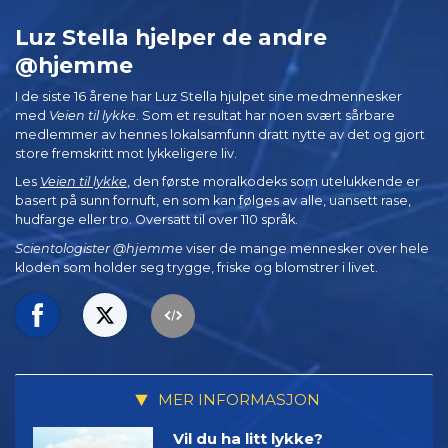
Luz Stella hjelper de andre
@hjemme
I de siste 16 årene har Luz Stella hjulpet sine medmennesker
med
Veien til lykke
. Som et resultat har noen svært sårbare
medlemmer av hennes lokalsamfunn dratt nytte av det og gjort
store fremskritt mot lykkeligere liv.
Les
Veien til lykke
, den første moralkodeks som utelukkende er
basert på sunn fornuft, en som kan følges av alle, uansett rase,
hudfarge eller tro. Oversatt til over 110 språk.
Scientologister @hjemme
viser de mange mennesker over hele
kloden som holder seg trygge, friske og blomstrer i livet.
MER INFORMASJON
Vil du ha litt lykke?