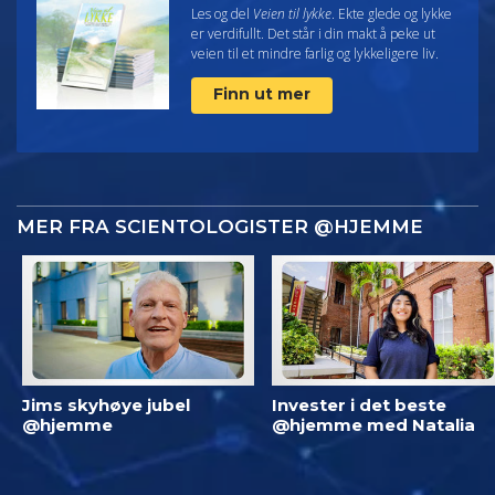
Les og del
Veien til lykke
. Ekte glede og lykke
er verdifullt. Det står i din makt å peke ut
veien til et mindre farlig og lykkeligere liv.
Finn ut mer
MER FRA SCIENTOLOGISTER @HJEMME
Jims skyhøye jubel
Invester i det beste
@hjemme
@hjemme med Natalia