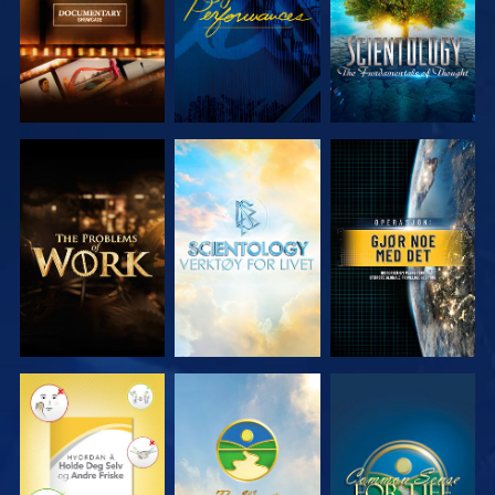
UTFORSK
UTFORSK
SE
SERIEN
SERIEN
SE
SE
SE