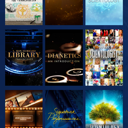
UTFORSK
UTFORSK
SE
SERIEN
SERIEN
UTFORSK
SE
UTFORSK
SERIEN
SERIEN