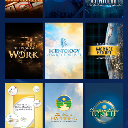
UTFORSK
UTFORSK
SE
SERIEN
SERIEN
SE
SE
SE