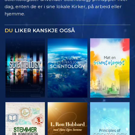
dag, enten de er i sine lokale Kirker, på arbeid eller
hjemme.
DU
LIKER KANSKJE OGSÅ
UTFORSK
UTFORSK
UTFORSK
SERIEN
SERIEN
SERIEN