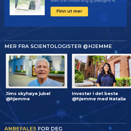
veien til et mindre farlig og lykkeligere liv.
Finn ut mer
MER FRA SCIENTOLOGISTER @HJEMME
Jims skyhøye jubel
Invester i det beste
@hjemme
@hjemme med Natalia
ANBEFALES
FOR DEG