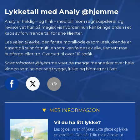
Lykketall med Analy @hjemme
Analy er heldig – og flink – med tall. Som regnskapsfører og
revisor vet hun på magisk vis hvordan hun kan bringe orden i et
kaos av forvirrende tall for sine klienter.
Les
Veien til lykke
, den første moralkodeks som utelukkende er
basert på sunn fornuft, en som kan følges av alle, uansett rase,
hudfarge eller tro. Oversatt til over 110 språk.
Scientologister @hjemme
viser de mange mennesker over hele
kloden som holder seg trygge, friske og blomstrer i livet.
MER INFORMASJON
Vil du ha litt lykke?
Les og del
Veien til lykke
. Ekte glede og lykke
er verdifullt. Det står i din makt å peke ut