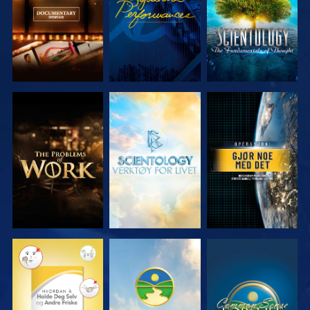
UTFORSK
UTFORSK
SE
SERIEN
SERIEN
SE
SE
SE