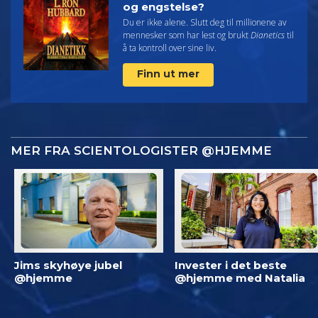
og engstelse?
Du er ikke alene. Slutt deg til millionene av
mennesker som har lest og brukt
Dianetics
til
å ta kontroll over sine liv.
Finn ut mer
MER FRA SCIENTOLOGISTER @HJEMME
Jims skyhøye jubel
Invester i det beste
@hjemme
@hjemme med Natalia