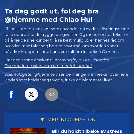
Ta deg godt ut, føl deg bra
@hjemme med Chiao Hui
Chiao Hui er en sminkør som anvender en ny desinfiseringsrutine
for å opprettholde trygge omgivelser. Og mens hennes fokus er
på å hjelpe sine kunder til å se best mulig ut, er hennes råd om
hvordan man føler seg best et spørsmål om hvordan sinnet
påvirker kroppen – noe hun lærte alt om fra boken
Dianetics
.
Lær den sanne årsaken til stress og frykt. Les
Dianetics:
Den moderne vitenskap om mental sunnhet
.
Scientologister @hjemme
viser de mange mennesker over hele
kloden som holder seg trygge, friske og blomstrer i livet.
MER INFORMASJON
Blir du holdt tilbake av stress