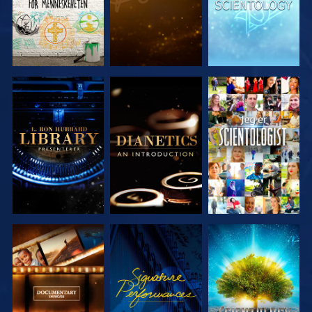
UTFORSK
UTFORSK
SE
SERIEN
SERIEN
UTFORSK
SE
UTFORSK
SERIEN
SERIEN