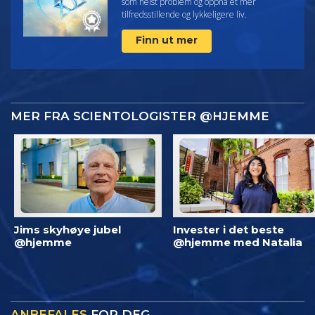
som helst problem og oppnå et mer
tilfredsstillende og lykkeligere liv.
Finn ut mer
MER FRA SCIENTOLOGISTER @HJEMME
Jims skyhøye jubel
Invester i det beste
@hjemme
@hjemme med Natalia
ANBEFALES
FOR DEG