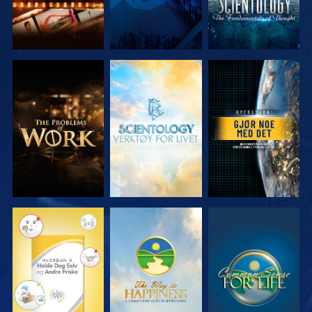
UTFORSK
UTFORSK
SE
SERIEN
SERIEN
SE
SE
SE