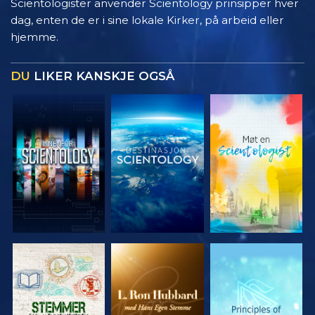
Scientologister anvender Scientology prinsipper hver
dag, enten de er i sine lokale Kirker, på arbeid eller
hjemme.
DU
LIKER KANSKJE OGSÅ
UTFORSK
UTFORSK
UTFORSK
SERIEN
SERIEN
SERIEN