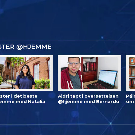
ISTER @HJEMME
ster i det beste
Aldri tapt i oversettelsen
Pál
emme med Natalia
@hjemme med Bernardo
om