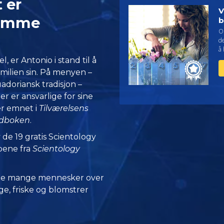
 er
V
jemme
b
On
d
å 
 er Antonio i stand til å
familien sin. På menyen –
adoriansk tradisjon –
r er ansvarlige for sine
 er emnet i
Tilværelsens
ndboken
.
 de 19 gratis Scientology
pene fra
Scientology
 de mange mennesker over
e, friske og blomstrer