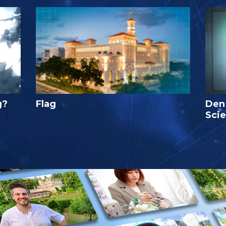
g?
Flag
Den
Sci