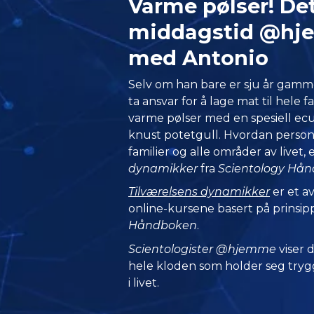
Varme pølser! Det
middagstid @h
med Antonio
Selv om han bare er sju år gammel,
ta ansvar for å lage mat til hele 
varme pølser med en spesiell ecu
knust potetgull. Hvordan persone
familier og alle områder av livet,
dynamikker
fra
Scientology Hå
Tilværelsens dynamikker
er et av
online-kursene basert på prinsip
Håndboken
.
Scientologister @hjemme
viser
hele kloden som holder seg trygg
i livet.