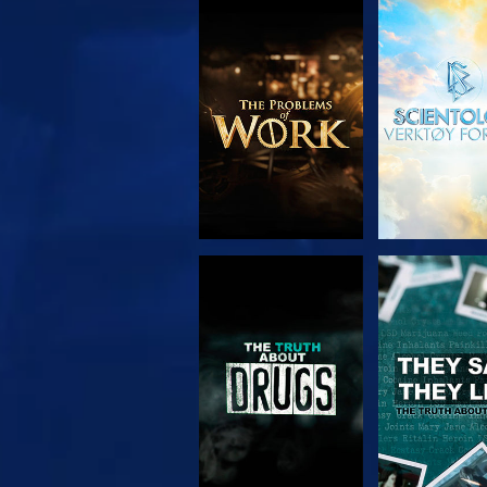
UTFORSK SERIEN
SE
SE
SE