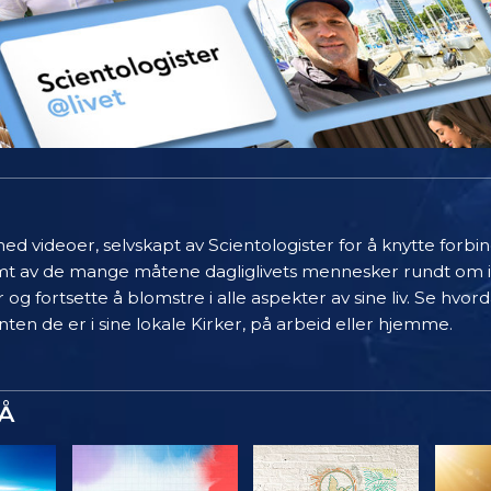
ed videoer, selvskapt av Scientologister for å knytte forb
limt av de mange måtene dagliglivets mennesker rundt om 
 og fortsette å blomstre i alle aspekter av sine liv. Se hvo
ten de er i sine lokale Kirker, på arbeid eller hjemme.
Å