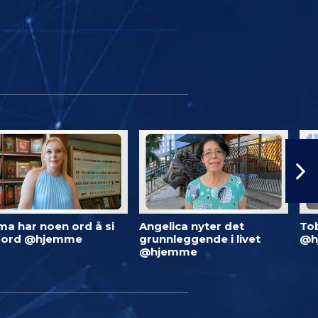
ma har noen ord å si
Angelica nyter det
To
 ord @hjemme
grunnleggende i livet
@h
@hjemme