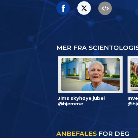
MER FRA SCIENTOLOG
Jims skyhøye jubel
Inve
@hjemme
@hj
ANBEFALES
FOR DEG