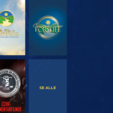
RSK SERIEN
SE
SE
SE
SE ALLE