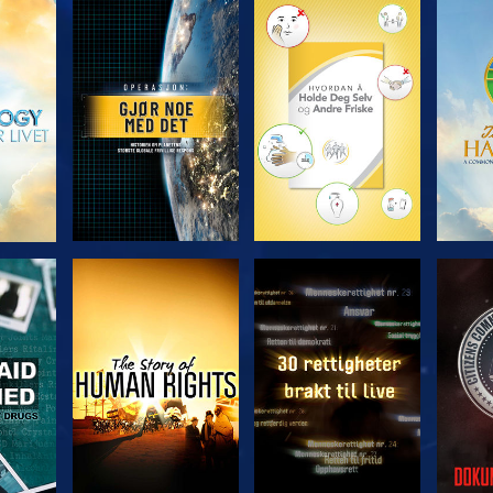
UTFORSK SERIEN
UTFORSK SERIEN
UTFO
SE
SE