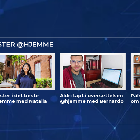
ISTER @HJEMME
ster i det beste
Aldri tapt i oversettelsen
Pál
emme med Natalia
@hjemme med Bernardo
om