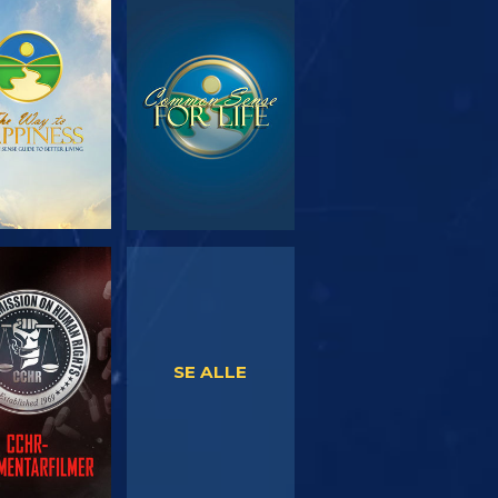
RSK SERIEN
SE
SE
SE
SE ALLE