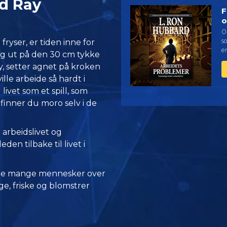
ed Ray
F
o
O
so
ryser, er tiden inne for
e
seg ut på den 30 cm tykke
 ly, setter agnet på kroken
ille arbeide så hardt i
ivet som et spill, som
, finner du moro selv i de
arbeidslivet og
den tilbake til livet i
 de mange mennesker over
e, friske og blomstrer