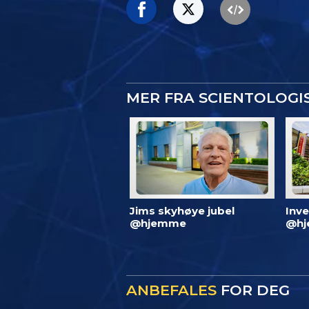
MER FRA SCIENTOLOG
Jims skyhøye jubel
Inve
@hjemme
@hj
ANBEFALES
FOR DEG