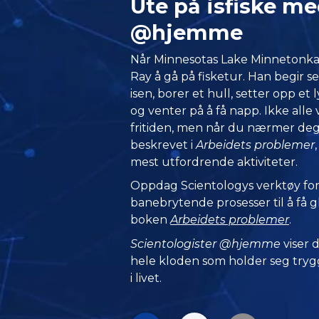
Ute på isfiske m
@hjemme
Når Minnesotas Lake Minnetonka f
Ray å gå på fisketur. Han begir 
isen, borer et hull, setter opp et
og venter på å få napp. Ikke alle v
fritiden, men når du nærmer deg l
beskrevet i
Arbeidets problemer
mest utfordrende aktiviteter.
Oppdag Scientologys verktøy for 
banebrytende prosesser til å få gle
boken
Arbeidets problemer
.
Scientologister @hjemme
viser
hele kloden som holder seg trygg
i livet.