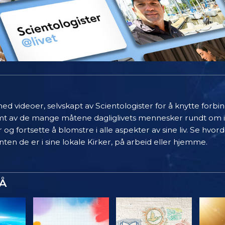
ed videoer, selvskapt av Scientologister for å knytte forb
limt av de mange måtene dagliglivets mennesker rundt om 
 og fortsette å blomstre i alle aspekter av sine liv. Se hvo
ten de er i sine lokale Kirker, på arbeid eller hjemme.
Å