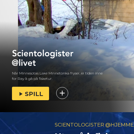
Når Minnesotas Lake Minnetonka fryser, er tiden inne
for Ray å gå på fisketur.
SPILL
SCIENTOLOGISTER @HJEMME