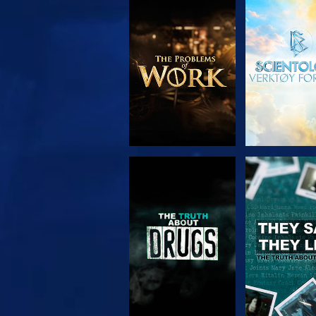
UTFORSK SERIEN
SE
SE
SE