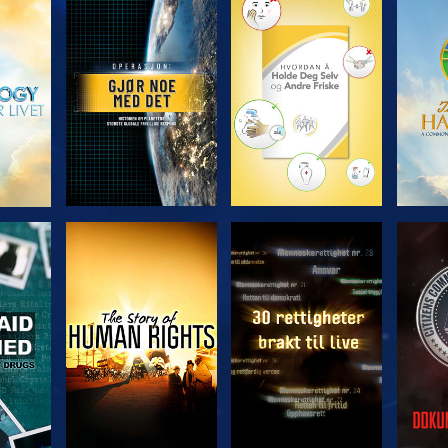
UTFORSK SERIEN
UTFORSK SERIEN
UTFO
SE
SE