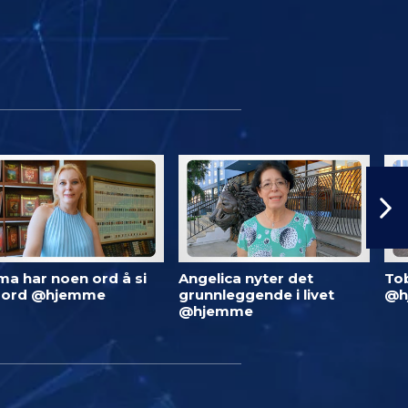
ma har noen ord å si
Angelica nyter det
To
 ord @hjemme
grunnleggende i livet
@h
@hjemme