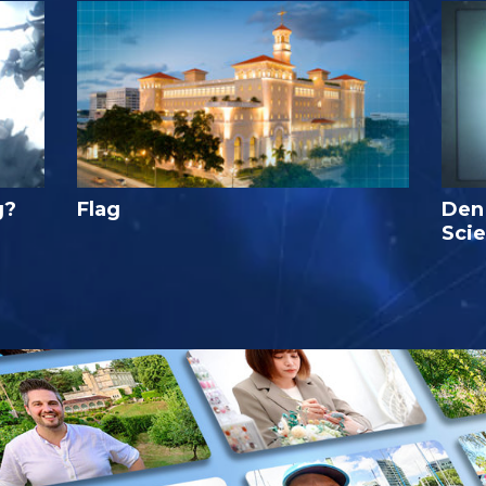
g?
Flag
Den
Sci