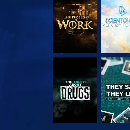
UTFORSK SERIEN
SE
SE
SE