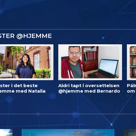
ISTER @HJEMME
ster i det beste
Aldri tapt i oversettelsen
Pál
emme med Natalia
@hjemme med Bernardo
om