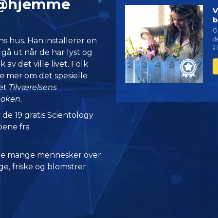
r @hjemme
V
b
On
d
ns hus. Han installerer en
å 
 gå ut når de har lyst og
av det ville livet. Folk
e mer om det spesielle
set
Tilværelsens
boken
.
 de 19 gratis Scientology
pene fra
 de mange mennesker over
e, friske og blomstrer