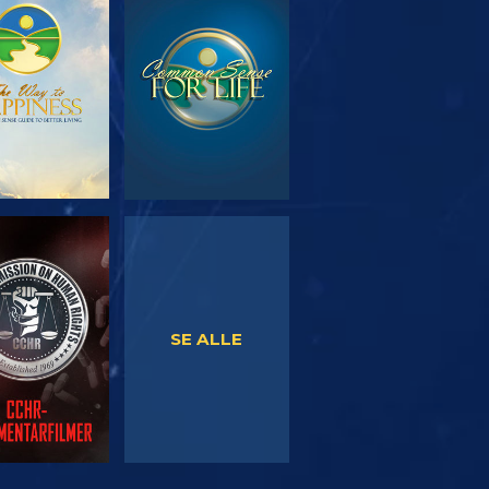
RSK SERIEN
SE
SE
SE
SE ALLE