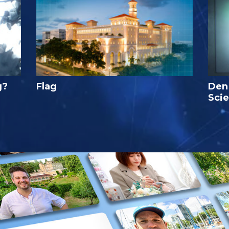
g?
Flag
Den
Sci