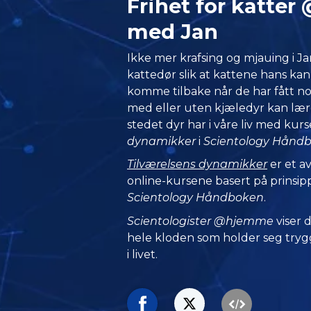
Frihet for katte
med Jan
Ikke mer krafsing og mjauing i Ja
kattedør slik at kattene hans kan
komme tilbake når de har fått nok 
med eller uten kjæledyr kan lær
stedet dyr har i våre liv med kur
dynamikker
i
Scientology Hånd
Tilværelsens dynamikker
er et av
online-kursene basert på prinsip
Scientology Håndboken
.
Scientologister @hjemme
viser
hele kloden som holder seg trygg
i livet.