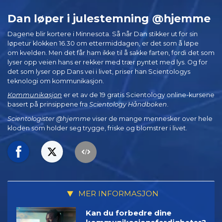
Dan løper i julestemning @hjemme
Dagene blir kortere i Minnesota. Så når Dan stikker ut for sin
løpetur klokken 16.30 om ettermiddagen, er det som å løpe
om kvelden. Men det får ham ikke til å sakke farten, fordi det som
lyser opp veien hans er rekker med trær pyntet med lys. Og for
det som lyser opp Dans vei i livet, priser han Scientologys
teknologi om kommunikasjon.
Kommunikasjon
er et av de 19 gratis Scientology online-kursene
basert på prinsippene fra
Scientology Håndboken
.
Scientologister @hjemme
viser de mange mennesker over hele
kloden som holder seg trygge, friske og blomstrer i livet.
MER INFORMASJON
Kan du forbedre dine