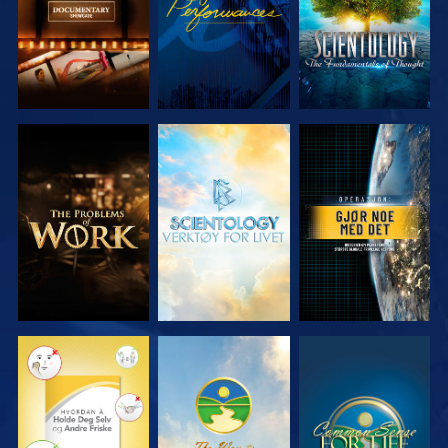
UTFORSK
UTFORSK
SE
SERIEN
SERIEN
SE
SE
SE