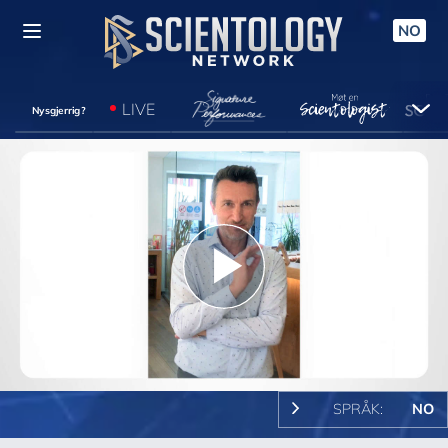
NO
LIVE
Nysgjerrig?
Play
Video
SPRÅK:
NO