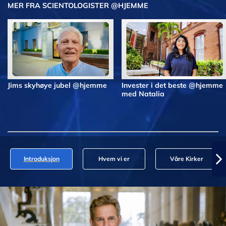
MER FRA SCIENTOLOGISTER @HJEMME
Jims skyhøye jubel @hjemme
Invester i det beste @hjemme
med Natalia
Introduksjon
Hvem vi er
Våre Kirker