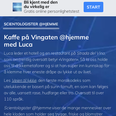
Bli kjent med den
du virkelig er
START
Gratis online personlighetstest
SCIENTOLOGISTER @HJEMME
Kaffe på Vingaten @hjemme
med Luca
Luca leder et hotell og en restaurant på
Strada del Vino
,
som omtrentlig oversatt betyr «Vingaten». Så la oss holde
oss til drikkemetaforer og si at han super inn kunnskap for
å klemme hver eneste dråpe av lykke ut av livet.
Les
Veien til lykke
, den første moralkodeks som
utelukkende er basert på sunn fornuft, en som kan følges
av alle, uansett rase, hudfarge eller tro. Oversatt til over
110 språk.
Scientologister @hjemme
viser de mange mennesker over
hele kloden som holder seg trygge, friske og blomstrer