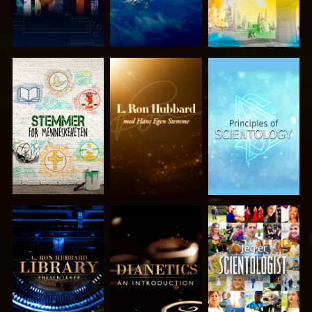
UTFORSK
UTFORSK
UTFORSK
SERIEN
SERIEN
SERIEN
UTFORSK
UTFORSK
SE
SERIEN
SERIEN