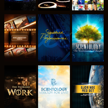
UTFORSK
SE
UTFORSK
SERIEN
SERIEN
UTFORSK
UTFORSK
SE
SERIEN
SERIEN