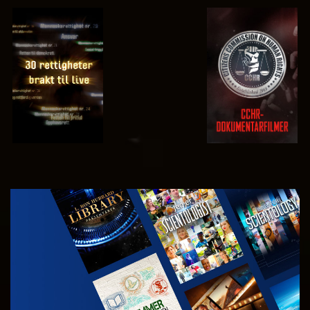
SE
SE
SE
SE
UTFORSK
SERIEN