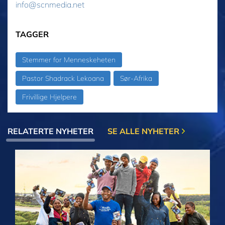
info@scnmedia.net
TAGGER
Stemmer for Menneskeheten
Pastor Shadrack Lekoana
Sør-Afrika
Frivillige Hjelpere
RELATERTE NYHETER
SE ALLE NYHETER