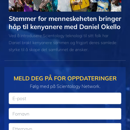
Stemmer for menneskeheten bringer
håp til kenyanere med Daniel Okello
Ved å introdusere Scientology teknologi til sitt folk har
Daniel brakt kenyanere sammen og frigjort deres samlede
styrke til å skape det samfunnet de ønsker.
MELD DEG PÅ FOR OPPDATERINGER
Følg med på Scientology Network.