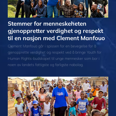
Stemmer for menneskeheten
gjenoppretter verdighet og respekt
til en nasjon med Clement Manfouo
Clement Manfouo går i spissen for en bevegelse for å
gjenopprette verdighet og respekt ved å bringe Youth for
Human Rights-budskapet til unge mennesker som bor i
noen av landets fattigste og farligste nabolag.