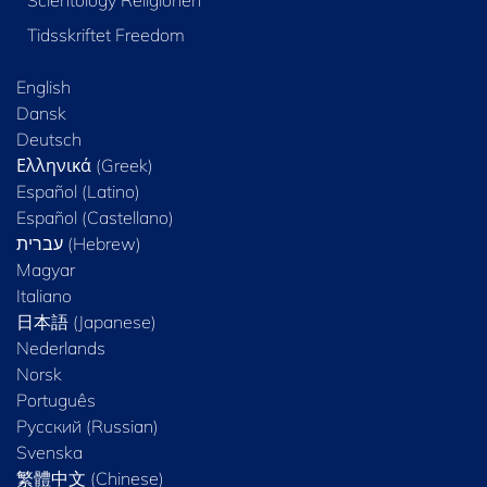
Scientology Religionen
Tidsskriftet Freedom
English
Dansk
Deutsch
Ελληνικά (Greek)
Español (Latino)
Español (Castellano)
Magyar
Italiano
日本語 (Japanese)
Nederlands
Norsk
Português
Русский (Russian)
Svenska
繁體中文 (Chinese)