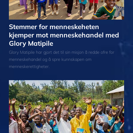
Stemmer for menneskeheten
kjemper mot menneskehandel med
Glory Matipile
Glory Matipile har gjort det til sin misjon å redde ofre for
menneskehandel og å spre kunnskapen om
menneskerettigheter.