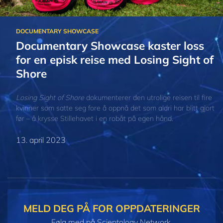
Documentary Showcase kaster loss
for en episk reise med Losing Sight of
Shore
Losing Sight of Shore
dokumenterer den utrolige reisen til fire
kvinner som satte seg fore å oppnå det som aldri har blitt gjort
før – å krysse Stillehavet i en robåt på egen hånd.
13. april 2023
MELD DEG PÅ FOR OPPDATERINGER
Følg med på Scientology Network.