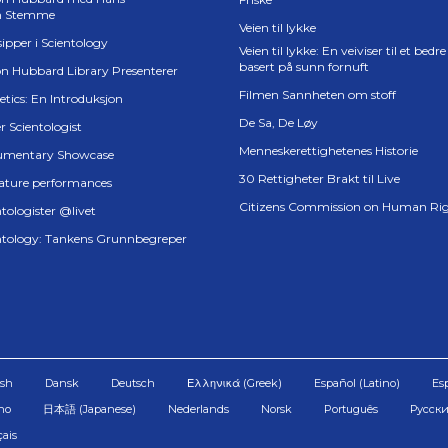
n Stemme
Veien til lykke
ipper i Scientology
Veien til lykke: En veiviser til et bedre 
basert på sunn fornuft
on Hubbard Library Presenterer
Filmen Sannheten om stoff
etics: En Introduksjon
De Sa, De Løy
r Scientologist
Menneskerettighetenes Historie
mentary Showcase
30 Rettigheter Brakt til Live
ature performances
Citizens Commission on Human Ri
tologister @livet
ntology: Tankens Grunnbegreper
ish
Dansk
Deutsch
Ελληνικά (Greek)
Español (Latino)
Es
ano
日本語 (Japanese)
Nederlands
Norsk
Português
Русски
çais