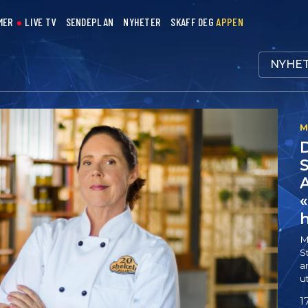
MER
LIVE TV
SENDEPLAN
NYHETER
SKAFF DEG
APPEN
NYHET
D
S
M
S
a
u
1