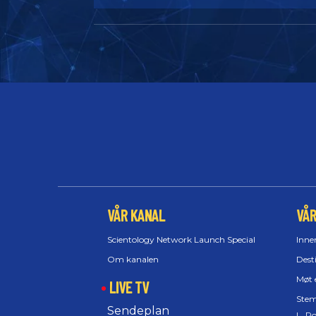
VÅR KANAL
VÅ
Scientology Network Launch Special
Inne
Om kanalen
Dest
Møt 
LIVE TV
Stem
Sendeplan
L. R