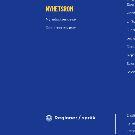
Ege
NYHETSROM
Prins
Nyhetsutsendelser
L. R
Reklameressurser
Dian
Jeg e
Docu
Sign
Scien
Scie
Engl
Regioner / språk
Itali
Fran