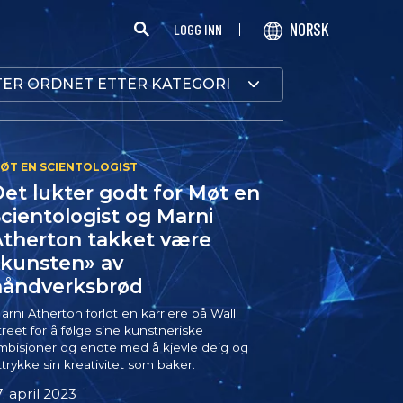
NORSK
LOGG INN
ER ORDNET ETTER KATEGORI
et lukter godt for Møt en
cientologist og Marni
Atherton takket være
«kunsten» av
håndverksbrød
arni Atherton forlot en karriere på Wall
treet for å følge sine kunstneriske
mbisjoner og endte med å kjevle deig og
ttrykke sin kreativitet som baker.
7. april 2023