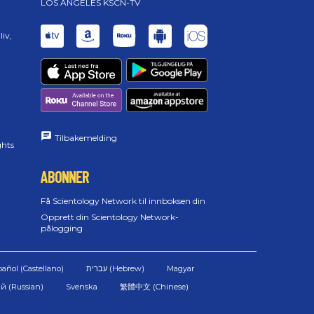
LOS ANGELES KSCN-TV
liv,
Tilbakemelding
ghts
ABONNER
Få Scientology Network til innboksen din
Opprett din Scientology Network-
pålogging
pañol (Castellano)
Magyar
й (Russian)
Svenska
繁體中文 (Chinese)