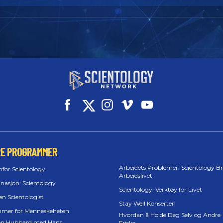
RE PROGRAMMER
Arbeidets Problemer: Scientology Br
nfor Scientology
Arbeidslivet
inasjon: Scientology
Scientology: Verktøy for Livet
en Scientologist
Stay Well Konserten
mer for Menneskeheten
Hvordan å Holde Deg Selv og Andre
on Hubbard med Hans
Friske