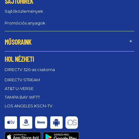
SAJTÓHÍREK
Sajtóközlemények
Promóciós anyagok
MŰSORAINK
HOL NÉZHETI
DIRECTV 320‑as csatorna
DIRECTV STREAM
AT&T U-VERSE
TAMPA BAY WFTT
LOS ANGELES KSCN-TV