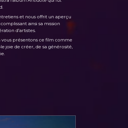
istra l’album
Antidote
qui fut
d.
ntretiens et nous offrit un aperçu
ccomplissant ainsi sa mission
ration d’artistes.
s vous présentons ce film comme
e joie de créer, de sa générosité,
ie.