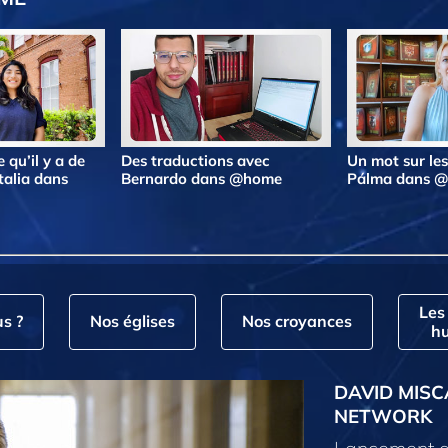
 qu’il y a de
Des traductions avec
Un mot sur le
talia dans
Bernardo dans @home
Pálma dans 
Les
s ?
Nos églises
Nos croyances
hu
DAVID MISC
NETWORK