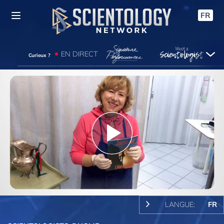
FR
EN DIRECT
Curieux ?
Play
Video
LANGUE:
FR