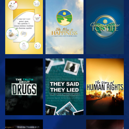
REGARDER
REGARDER
REGARDER
REGARDER
REGARDER
REGARDER