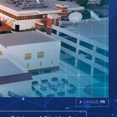
LANGUE:
FR