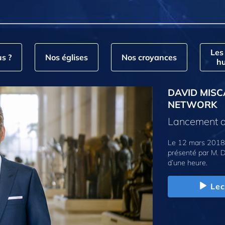
Les
s ?
Nos églises
Nos croyances
hu
DAVID MISC
NETWORK
Lancement d
Le 12 mars 2018,
présenté par M. D
d’une heure.
Lec