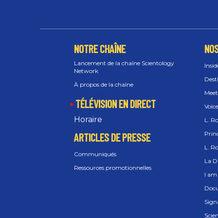
NOTRE CHAÎNE
NOS
Lancement de la chaîne Scientology
Insid
Network
Dest
À propos de la chaîne
Meet
TÉLÉVISION EN DIRECT
Voic
Horaire
L. R
Prin
ARTICLES DE PRESSE
L. R
Communiqués
La Di
Ressources promotionnelles
I am 
Docu
Sign
Scien