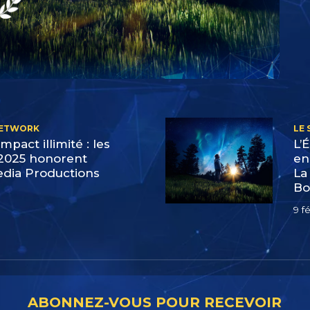
NETWORK
LE
impact illimité : les
L’
2025 honorent
en
edia Productions
La
Bo
9 f
ABONNEZ-VOUS POUR RECEVOIR