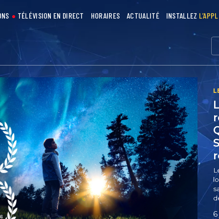
ONS
TÉLÉVISION EN DIRECT
HORAIRES
ACTUALITÉ
INSTALLEZ
L’APPL
L
r
Q
S
L
l
s
d
6