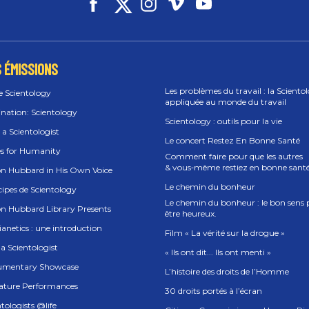
 ÉMISSIONS
Les problèmes du travail : la Sciento
e Scientology
appliquée au monde du travail
ination: Scientology
Scientology : outils pour la vie
 a Scientologist
Le concert Restez En Bonne Santé
es for Humanity
Comment faire pour que les autres
& vous‑même restiez en bonne sant
on Hubbard in His Own Voice
Le chemin du bonheur
cipes de Scientology
Le chemin du bonheur : le bon sens
on Hubbard Library Presents
être heureux.
anetics : une introduction
Film « La vérité sur la drogue »
a Scientologist
« Ils ont dit... Ils ont menti »
mentary Showcase
L’histoire des droits de l’Homme
ature Performances
30 droits portés à l’écran
tologists @life