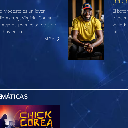
Jere
lio Modeste es un joven
El bate
liamsburg, Virginia. Con su
a tocar
os mejores jóvenes solistas de
varieda
s hoy en día.
años ac
MÁS
EMÁTICAS