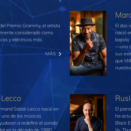
Marc
del Premio Grammy, el artista
El dos 
iamente considerado como
nació e
icos y eléctricos más
bajista,
—una co
MÁS
sus ext
que Mil
nuestro
-Lecco
Rusl
 Armand Sabal‑Lecco nació en
El pian
 uno de los músicos
ha actu
udaron a redefinir el sonido
Black E
ial en la década de 1980.
Yo, Thu