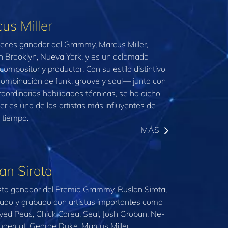
us Miller
veces ganador del Grammy, Marcus Miller,
n Brooklyn, Nueva York, y es un aclamado
 compositor y productor. Con su estilo distintivo
mbinación de funk, groove y soul— junto con
raordinarias habilidades técnicas, se ha dicho
ler es uno de los artistas más influyentes de
 tiempo.
MÁS
an Sirota
ista ganador del Premio Grammy, Ruslan Sirota,
ado y grabado con artistas importantes como
yed Peas, Chick Corea, Seal, Josh Groban, Ne-
ndercat, George Duke, Marcus Miller,