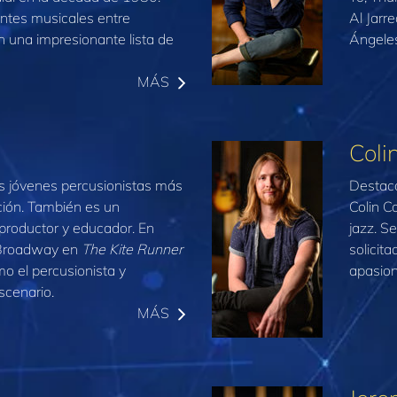
entes musicales entre
Al Jarr
n una impresionante lista de
Ángele
MÁS
Coli
os jóvenes percusionistas más
Destaca
ción. También es un
Colin C
roductor y educador. En
jazz. S
 Broadway en
The Kite Runner
solicita
o el percusionista y
apasion
escenario.
MÁS