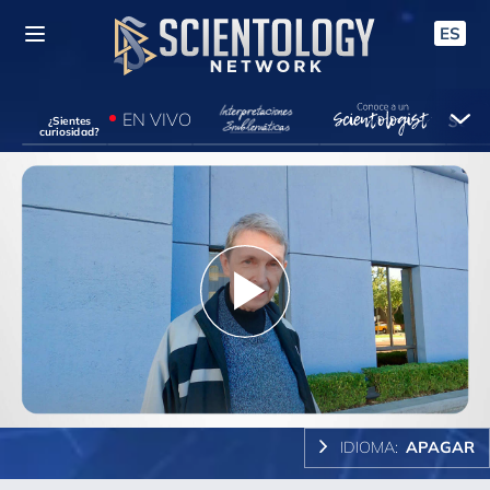
ES
EN VIVO
¿Sientes
curiosidad?
Play
Video
IDIOMA:
APAGAR