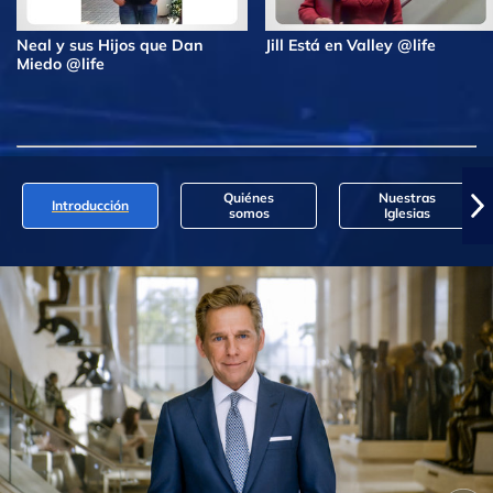
Neal y sus Hijos que Dan
Jill Está en Valley @life
Miedo @life
Quiénes
Nuestras
Introducción
somos
Iglesias