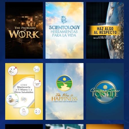
EXPLORA LAS
EXPLORA LAS
VE
SERIES
SERIES
VE
VE
VE