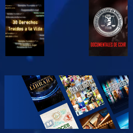
VE
VE
VE
VE
EXPLORA LAS
SERIES