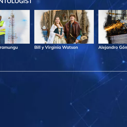
NTOLOGIST
iramungu
Bill y Virginia Watson
Alejandro Gó