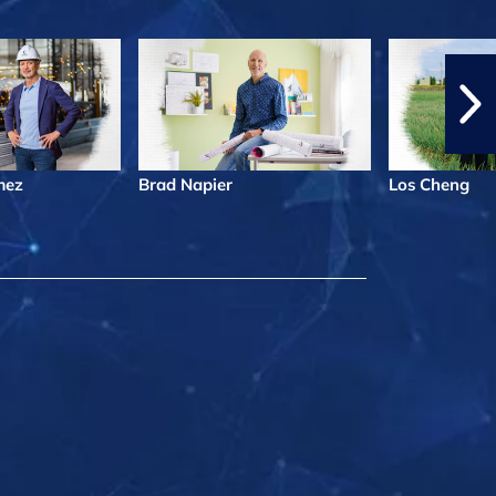
mez
Brad Napier
Los Cheng