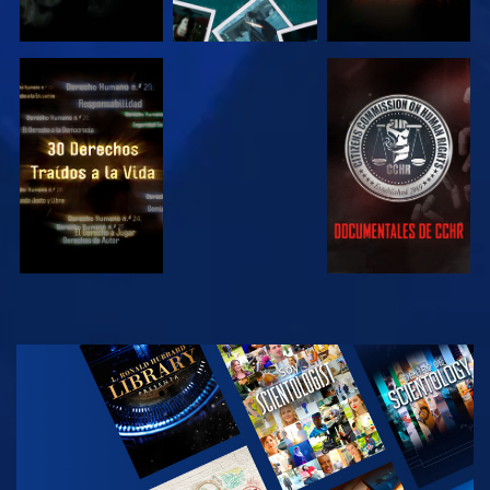
VE
VE
VE
VE
EXPLORA LAS
SERIES