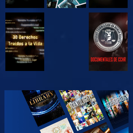
VE
VE
VE
VE
EXPLORA LAS
SERIES