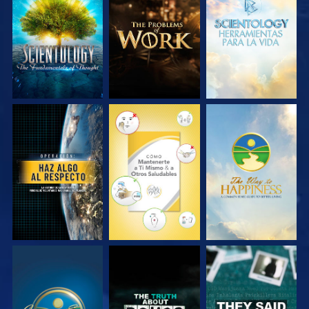
EXPLORA LAS
EXPLORA LAS
EXPLORA LAS
SERIES
SERIES
SERIES
VE
VE
VE
VE
VE
VE