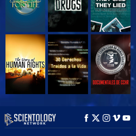
VE
VE
VE
VE
VE
EXPLORA LAS
SERIES