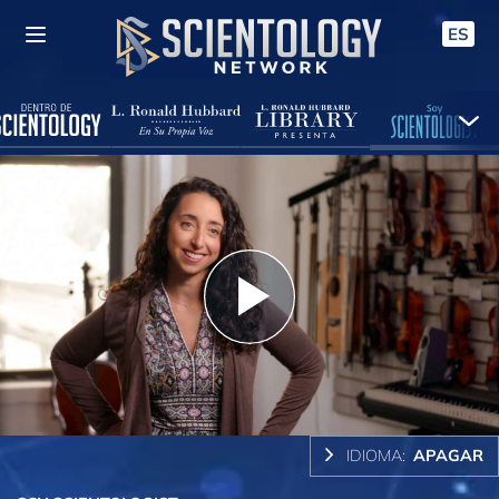
ES
Play
Video
IDIOMA:
APAGAR