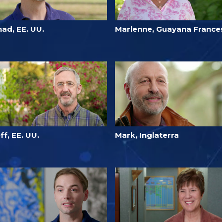
ad, EE. UU.
Marlenne, Guayana France
ff, EE. UU.
Mark, Inglaterra