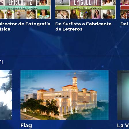
irector de Fotografía
De Surfista a Fabricante
Del
úsica
de Letreros
I
Flag
La V