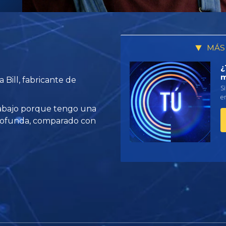
MÁS
¿
m
 Bill, fabricante de
Si
em
rabajo porque tengo una
rofunda, comparado con