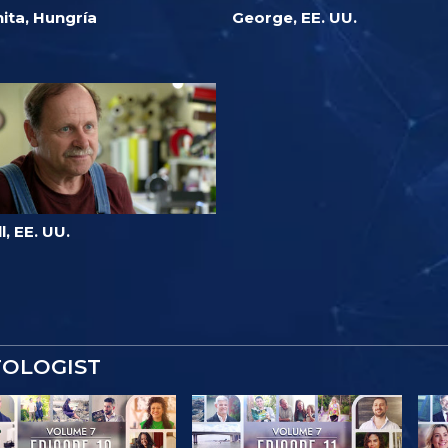
ita, Hungría
George, EE. UU.
ll, EE. UU.
TOLOGIST