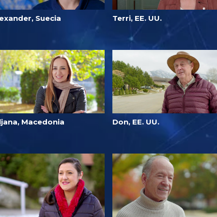
lexander, Suecia
Terri, EE. UU.
iljana, Macedonia
Don, EE. UU.