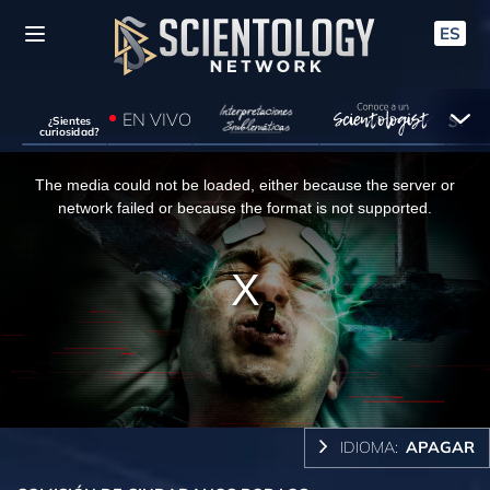
ES
EN VIVO
¿Sientes
curiosidad?
This
The media could not be loaded, either because the server or
is
network failed or because the format is not supported.
a
modal
window.
IDIOMA:
APAGAR