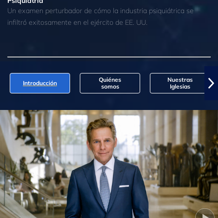
Psiquiatría
Un examen perturbador de cómo la industria psiquiátrica se
infiltró exitosamente en el ejército de EE. UU.
Quiénes
Nuestras
Introducción
somos
Iglesias