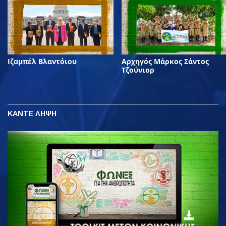
Ιζαμπέλ Βλαντόιου
Αρχηγός Μάρκος Σάντος
Τζούνιορ
ΚΑΝΤΕ ΛΗΨΗ