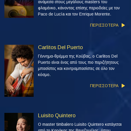
ανάμεσα στους μεγάλους masters του
φλαμένκο, κάνοντας επίσης περιοδείες με τον
Paco de Lucía και τον Enrique Morente.
ΠΕΡΙΣΣΟΤΕΡΑ
Carlitos Del Puerto
Γέννημα‑θρέμμα της Κούβας, ο Carlitos Del
Puerto είναι ένας από τους πιο περιζήτητους
μπασίστες και κοντραμπασίστες σε όλο τον
κόσμο.
ΠΕΡΙΣΣΟΤΕΡΑ
Luisito Quintero
Ο master timbalero Luisito Quintero κατάγεται
από το Καράκας της Βενεζουέλας, όπου