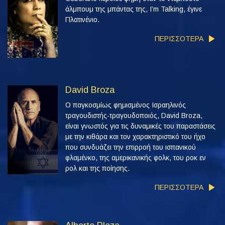
άλμπουμ της μπάντας της, I’m Talking, έγινε
Πλατινένιο.
ΠΕΡΙΣΣΟΤΕΡΑ
David Broza
Ο παγκοσμίως φημισμένος Ισραηλινός
τραγουδιστής-τραγουδοποιός, David Broza,
είναι γνωστός για τις δυναμικές του παραστάσεις
με την κιθάρα και τον χαρακτηριστικό του ήχο
που συνδυάζει την επιρροή του ισπανικού
φλαμένκο, της αμερικανικής φολκ, του ροκ εν
ρολ και της ποίησης.
ΠΕΡΙΣΣΟΤΕΡΑ