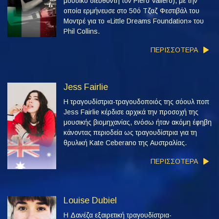
μουσικό διευθυντή τον Piero Vallero), με την
οποία ερμήνευσε στο 50ό Τζαζ Φεστιβάλ του
Μοντρέ για το «Little Dreams Foundation» του
Phil Collins.
ΠΕΡΙΣΣΟΤΕΡΑ
Jess Fairlie
Η τραγουδίστρια-τραγουδοποιός της σόουλ ποπ
Jess Fairlie κέρδισε αρχικά την προσοχή της
μουσικής βιομηχανίας, ενόσω ήταν ακόμη έφηβη
κάνοντας περιοδεία ως τραγουδίστρια για τη
θρυλική Kate Ceberano της Αυστραλίας.
ΠΕΡΙΣΣΟΤΕΡΑ
Louise Dubiel
Η Δανέζα εξαιρετική τραγουδίστρια-