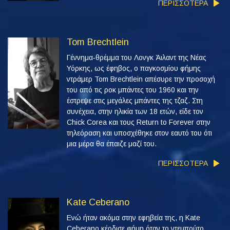
ΠΕΡΙΣΣΟΤΕΡΑ
Tom Brechtlein
Γέννημα‑θρέμμα του Λονγκ Άιλαντ της Νέας
Υόρκης, ως έφηβος, ο παγκοσμίου φήμης
ντράμερ Tom Brechtlein απέσυρε την προσοχή
του από τις ροκ μπάντες του 1960 και την
έστρεψε στις μεγάλες μπάντες της τζαζ. Στη
συνέχεια, στην ηλικία των 18 ετών, είδε τον
Chick Corea και τους Return to Forever στην
τηλεόραση και υποσχέθηκε στον εαυτό του ότι
μια μέρα θα έπαιζε μαζί του.
ΠΕΡΙΣΣΟΤΕΡΑ
Kate Ceberano
Ενώ ήταν ακόμα στην εφηβεία της, η Kate
Ceberano κέρδισε φήμη όταν το ντεμπούτο