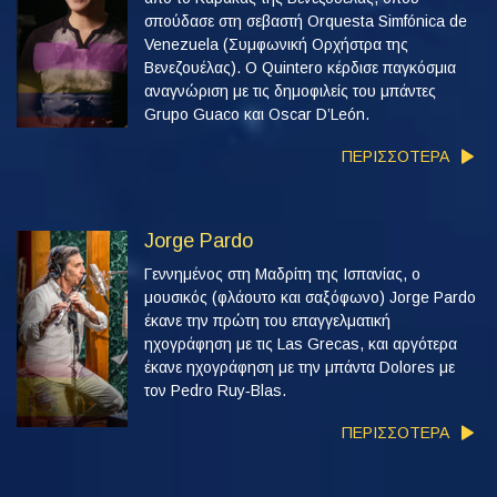
σπούδασε στη σεβαστή Orquesta Simfónica de
Venezuela (Συμφωνική Ορχήστρα της
Βενεζουέλας). Ο Quintero κέρδισε παγκόσμια
αναγνώριση με τις δημοφιλείς του μπάντες
Grupo Guaco και Oscar D’León.
ΠΕΡΙΣΣΟΤΕΡΑ
Jorge Pardo
Γεννημένος στη Μαδρίτη της Ισπανίας, ο
μουσικός (φλάουτο και σαξόφωνο) Jorge Pardo
έκανε την πρώτη του επαγγελματική
ηχογράφηση με τις Las Grecas, και αργότερα
έκανε ηχογράφηση με την μπάντα Dolores με
τον Pedro Ruy‑Blas.
ΠΕΡΙΣΣΟΤΕΡΑ