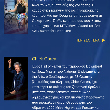
Η Erika Christensen είναι μια από τις πιο
ταλαντούχες ηθοποιούς της γενιάς της. Η
καθοριστική ερμηνεία της ως η ναρκομανής
κόρη του Michael Douglas στη βραβευμένη με
Όσκαρ ταινία
Traffic
εντυπωσίασε τους θεατές
και της χάρισε ένα MTV Movie Award και ένα
SAG Award for Best Cast.
ΠΕΡΙΣΣΟΤΕΡΑ
Chick Corea
Ένας Hall of Famer του περιοδικού DownBeat
και Jazz Master του National Endowment for
the Arts, ο βραβευμένος με 23 Grammy
βιρτουόζος στα πλήκτρα, Chick Corea, έχει
κατακτήσει το στάτους του ζωντανού θρύλου
μετά από πέντε δεκαετίες απαράμιλλης
δημιουργικότητας και καλλιτεχνικής παραγωγής
που προκαλούν δέος. Οι συνθέσεις του
«Spain», «500 Miles High», «La Fiesta» και