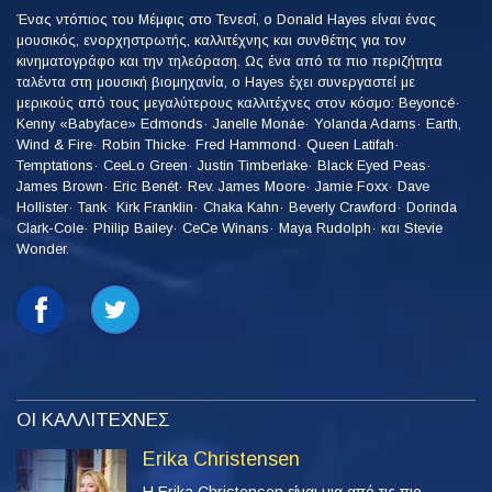
Ένας ντόπιος του Μέμφις στο Τενεσί, ο Donald Hayes είναι ένας
μουσικός, ενορχηστρωτής, καλλιτέχνης και συνθέτης για τον
κινηματογράφο και την τηλεόραση. Ως ένα από τα πιο περιζήτητα
ταλέντα στη μουσική βιομηχανία, ο Hayes έχει συνεργαστεί με
μερικούς από τους μεγαλύτερους καλλιτέχνες στον κόσμο: Beyoncé·
Kenny «Babyface» Edmonds· Janelle Monáe· Yolanda Adams· Earth,
Wind & Fire· Robin Thicke· Fred Hammond· Queen Latifah·
Temptations· CeeLo Green· Justin Timberlake· Black Eyed Peas·
James Brown· Eric Benét· Rev. James Moore· Jamie Foxx· Dave
Hollister· Tank· Kirk Franklin· Chaka Kahn· Beverly Crawford· Dorinda
Clark-Cole· Philip Bailey· CeCe Winans· Maya Rudolph· και Stevie
Wonder.
ΟΙ ΚΑΛΛΙΤΕΧΝΕΣ
Erika Christensen