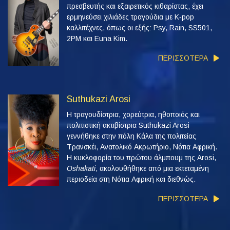
πρεσβευτής και εξαιρετικός κιθαρίστας, έχει
ερμηνεύσει χιλιάδες τραγούδια με K‑pop
καλλιτέχνες, όπως οι εξής: Psy, Rain, SS501,
2PM και Euna Kim.
ΠΕΡΙΣΣΟΤΕΡΑ
Suthukazi Arosi
Η τραγουδίστρια, χορεύτρια, ηθοποιός και
πολιτιστική ακτιβίστρια Suthukazi Arosi
γεννήθηκε στην πόλη Κάλα της πολιτείας
Τρανσκέι, Ανατολικό Ακρωτήριο, Νότια Αφρική.
Η κυκλοφορία του πρώτου άλμπουμ της Arosi,
Oshakati
, ακολουθήθηκε από μια εκτεταμένη
περιοδεία στη Νότια Αφρική και διεθνώς.
ΠΕΡΙΣΣΟΤΕΡΑ