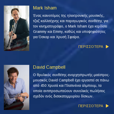
Mark Isham
Ένας καινοτόμος της ηλεκτρονικής μουσικής,
τζαζ καλλιτέχνης και παραγωγικός συνθέτης για
τον κινηματογράφο, ο Mark Isham έχει κερδίσει
Grammy και Emmy, καθώς και υποψηφιότητες
για Όσκαρ και Χρυσή Σφαίρα.
ΠΕΡΙΣΣΟΤΕΡΑ
David Campbell
Ο θρυλικός συνθέτης-ενορχηστρωτής-μαέστρος-
μουσικός David Campbell έχει εργαστεί σε πάνω
από 450 Χρυσά και Πλατινένια άλμπουμ, τα
οποία αντιπροσωπεύουν συνολικές πωλήσεις
σχεδόν ενός δισεκατομμυρίου δίσκων.
ΠΕΡΙΣΣΟΤΕΡΑ