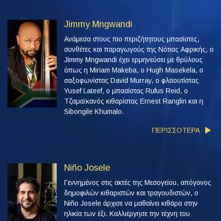
Jimmy Mngwandi
Ανάμεσα στους πιο περιζήτητους μπασίστες,
συνθέτες και παραγωγούς της Νότιας Αφρικής, ο
Jimmy Mngwandi έχει ερμηνεύσει με θρύλους
όπως η Miriam Makeba, ο Hugh Masekela, ο
σαξοφωνίστας David Murray, ο φλαουτίστας
Yusef Lateef, ο μπασίστας Rufus Reid, ο
Τζαμαϊκανός κιθαρίστας Ernest Ranglin και η
Sibongile Khumalo.
ΠΕΡΙΣΣΟΤΕΡΑ
Niño Josele
Γεννημένος στις ακτές της Μεσογείου, απόγονος
δημοφιλών κιθαριστών και τραγουδιστών, ο
Niño Josele άρχισε να μαθαίνει κιθάρα στην
ηλικία των έξι. Καλλιέργησε την τέχνη του