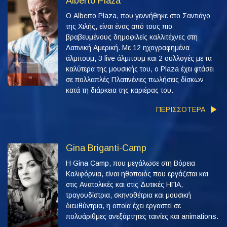
Alberto Plaza
Ο Alberto Plaza, που γεννήθηκε στο Σαντιάγο
της Χιλής, είναι ένας από τους πιο
βραβευμένους δημοφιλείς καλλιτέχνες στη
Λατινική Αμερική. Με 12 ηχογραφημένα
άλμπουμ, 3 live άλμπουμ και 2 συλλογές με τα
καλύτερα της μουσικής του, ο Plaza έχει φτάσει
σε πολλαπλές Πλατινένιες πωλήσεις δίσκων
κατά τη διάρκεια της καριέρας του.
ΠΕΡΙΣΣΟΤΕΡΑ
Gina Briganti-Camp
Η Gina Camp, που μεγάλωσε στη Βόρεια
Καλιφόρνια, είναι ηθοποιός που εργάζεται και
στις Ανατολικές και στις Δυτικές ΗΠΑ,
τραγουδίστρια, σκηνοθέτρια και μουσική
διευθύντρια, η οποία έχει εργαστεί σε
πολυάριθμες ανεξάρτητες ταινίες και animations.