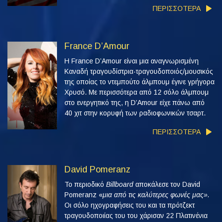
ΠΕΡΙΣΣΟΤΕΡΑ
France D’Amour
Η France D’Amour είναι μια αναγνωρισμένη
Καναδή τραγουδίστρια-τραγουδοποιός/μουσικός
της οποίας το ντεμπούτο άλμπουμ έγινε γρήγορα
Χρυσό. Με περισσότερα από 12 σόλο άλμπουμ
στο ενεργητικό της, η D’Amour είχε πάνω από
40 χιτ στην κορυφή των ραδιοφωνικών τσαρτ.
ΠΕΡΙΣΣΟΤΕΡΑ
David Pomeranz
Το περιοδικό
Billboard
αποκάλεσε τον David
Pomeranz «
μια από τις καλύτερες φωνές μας».
Οι σόλο ηχογραφήσεις του και τα πρότζεκτ
τραγουδοποιίας του του χάρισαν 22 Πλατινένια