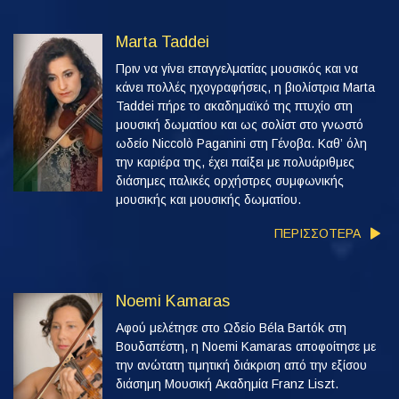
Marta Taddei
Πριν να γίνει επαγγελματίας μουσικός και να
κάνει πολλές ηχογραφήσεις, η βιολίστρια Marta
Taddei πήρε το ακαδημαϊκό της πτυχίο στη
μουσική δωματίου και ως σολίστ στο γνωστό
ωδείο Niccolò Paganini στη Γένοβα. Καθ’ όλη
την καριέρα της, έχει παίξει με πολυάριθμες
διάσημες ιταλικές ορχήστρες συμφωνικής
μουσικής και μουσικής δωματίου.
ΠΕΡΙΣΣΟΤΕΡΑ
Noemi Kamaras
Αφού μελέτησε στο Ωδείο Béla Bartók στη
Βουδαπέστη, η Noemi Kamaras αποφοίτησε με
την ανώτατη τιμητική διάκριση από την εξίσου
διάσημη Μουσική Ακαδημία Franz Liszt.