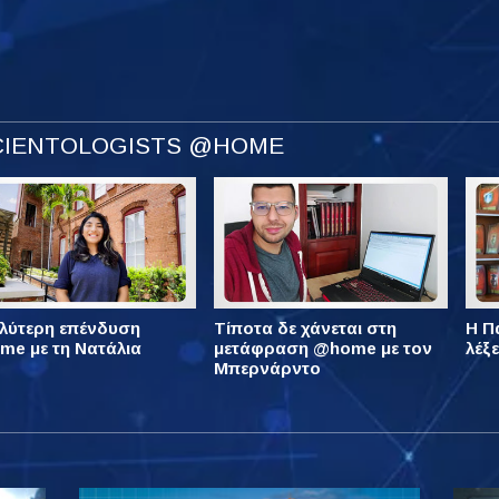
SCIENTOLOGISTS @HOME
λύτερη επένδυση
Τίποτα δε χάνεται στη
Η Πά
e με τη Νατάλια
μετάφραση @home με τον
λέξ
Μπερνάρντο