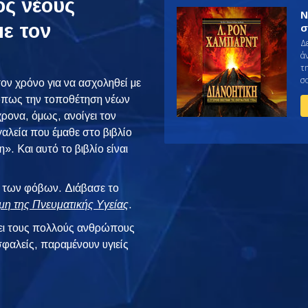
ς νέους
Ν
ε τον
σ
Δ
ά
τ
σ
ον χρόνο για να ασχοληθεί με
 όπως την τοποθέτηση νέων
ρονα, όμως, ανοίγει τον
γαλεία που έμαθε στο βιβλίο
. Και αυτό το βιβλίο είναι
αι των φόβων. Διάβασε το
μη της Πνευματικής Υγείας
.
ι τους πολλούς ανθρώπους
φαλείς, παραμένουν υγιείς