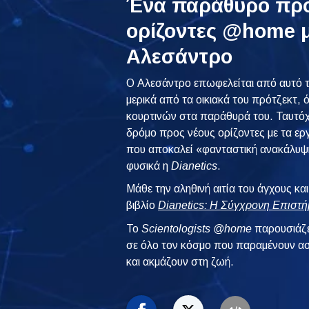
Ένα παράθυρο προ
ορίζοντες @home μ
Αλεσάντρο
Ο Αλεσάντρο επωφελείται από αυτό τ
μερικά από τα οικιακά του πρότζεκτ,
κουρτινών στα παράθυρά του. Ταυτόχ
δρόμο προς νέους ορίζοντες με τα ερ
που αποκαλεί «φανταστική ανακάλυψη»
φυσικά η
Dianetics
.
Μάθε την αληθινή αιτία του άγχους κ
βιβλίο
Dianetics: Η Σύγχρονη Επιστή
To
Scientologists @home
παρουσιάζε
σε όλο τον κόσμο που παραμένουν ασ
και ακμάζουν στη ζωή.