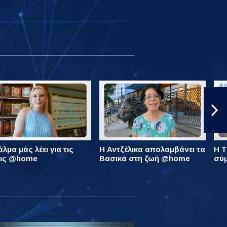
λμα μάς λέει για τις
Η Αντζέλικα απολαμβάνει τα
Η Τ
εις @home
Βασικά στη ζωή @home
σύ