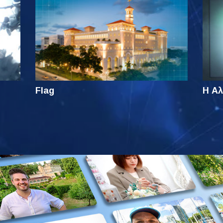
Flag
Η Αλ