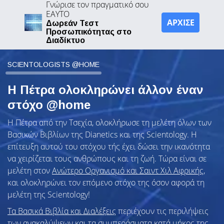
Γνώρισε τον πραγματικό σου
ΕΑΥΤΟ
ΑΡΧΙΣΕ
Δωρεάν Τεστ
Προσωπικότητας στο
Διαδίκτυο
SCIENTOLOGISTS @HOME
Η Πέτρα ολοκληρώνει άλλον έναν
στόχο @home
Η Πέτρα από την Τσεχία, ολοκλήρωσε τη μελέτη όλων των
Βασικών Βιβλίων της Dianetics και της Scientology. Η
επίτευξη αυτού του στόχου τής έχει δώσει την ικανότητα
να χειρίζεται τους ανθρώπους και τη ζωή. Τώρα είναι σε
μελέτη στον
Ανώτερο Οργανισμό και Σαιντ Χιλ Αφρικής
,
και ολοκληρώνει τον επόμενο στόχο της όσον αφορά τη
μελέτη της Scientology!
Τα Βασικά Βιβλία και Διαλέξεις
περιέχουν τις περιλήψεις
των ανακαλύψεων και τα συμπεράσματα κατά μήκος της