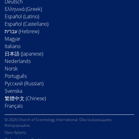
Deutsch
Ελληνικά (Greek)
Español (Latino)
Español (Castellano)
Magyar
Italiano
日本語 (Japanese)
Nederlands
Norsk
Português
Русский (Russian)
Svenska
繁體中文 (Chinese)
Français
© 2026 Church of Scientology International. Όλα τα Δικαιώματα
Κατοχυρωμένα.
Όροι Χρήσης