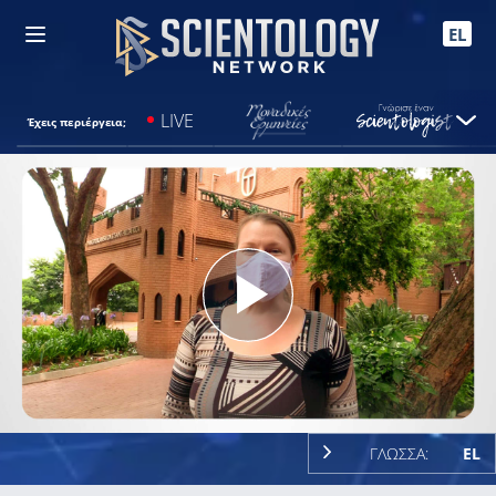
EL
LIVE
Έχεις περιέργεια;
Play
Video
ΓΛΩΣΣΑ:
EL