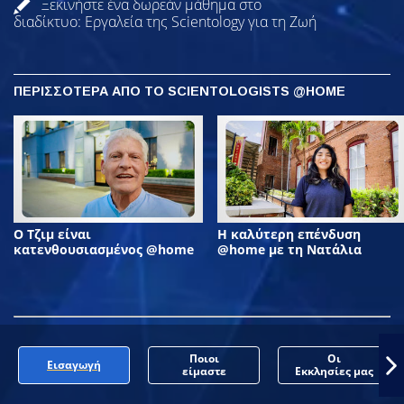
Ξεκινήστε ένα δωρεάν μάθημα στο
διαδίκτυο: Εργαλεία της Scientology για τη Ζωή
ΠΕΡΙΣΣΟΤΕΡΑ ΑΠΟ ΤΟ SCIENTOLOGISTS @HOME
Ο Τζιμ είναι
Η καλύτερη επένδυση
κατενθουσιασμένος @home
@home με τη Νατάλια
Ποιοι
Οι
Εισαγωγή
είμαστε
Εκκλησίες μας