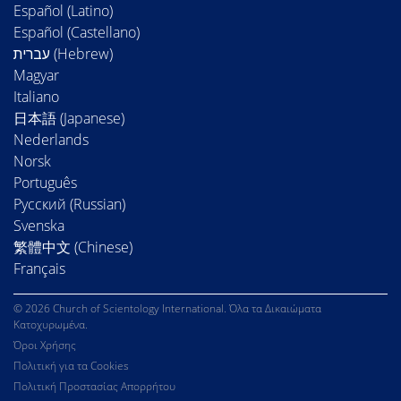
Español (Latino)
Español (Castellano)
Magyar
Italiano
日本語 (Japanese)
Nederlands
Norsk
Português
Русский (Russian)
Svenska
繁體中文 (Chinese)
Français
© 2026 Church of Scientology International. Όλα τα Δικαιώματα
Κατοχυρωμένα.
Όροι Χρήσης
Πολιτική για τα Cookies
Πολιτική Προστασίας Απορρήτου