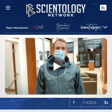
EL
LIVE
Έχεις περιέργεια;
Play
Video
ΓΛΩΣΣΑ:
EL