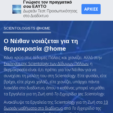
Γνώρισε τον πραγματικό
σου ΕΑΥΤΟ
ΑΡΧΙΣΕ
Δωρεάν Τεστ Προσωπικότητας
στο Διαδίκτυο
SCIENTOLOGISTS @HOME
Ο Νέιθαν νοιάζεται για τη
θερμοκρασία @home
Κάνει κρύο στις Δίδυμες Πόλεις και χιονίζει. Αλλά στην
Εκκλησία της Scientology των Δίδυμων Πόλεων
, η
θερμοκρασία είναι ό,τι πρέπει για τον Νέιθαν για να
συνεχίσει τη μελέτη του στη Scientology. Είτε φυσάει, είτε
βρέχει, είτε ρίχνει χαλάζι, είτε χιονίζει, υπάρχει πάντα
λιακάδα στο διαδίκτυο, όπου ο καθένας μπορεί να μάθει
τα Εργαλεία για τη Ζωή από
Το Εγχειρίδιο της Scientology
.
Ανακάλυψε τα Εργαλεία της Scientology για τη Ζωή στα
19
δωρεάν μαθήματα στο διαδίκτυο
από
Το Εγχειρίδιο της