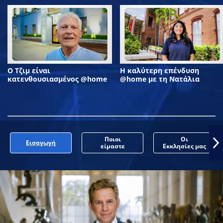
Ο Τζιμ είναι
Η καλύτερη επένδυση
κατενθουσιασμένος @home
@home με τη Νατάλια
Ποιοι
Οι
Εισαγωγή
είμαστε
Εκκλησίες μας