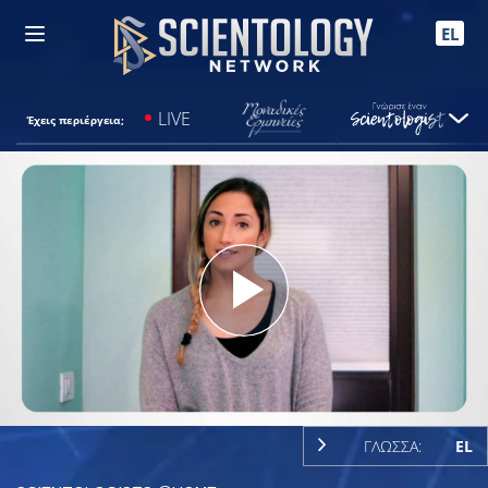
EL
LIVE
Έχεις περιέργεια;
Play
Video
ΓΛΩΣΣΑ:
EL