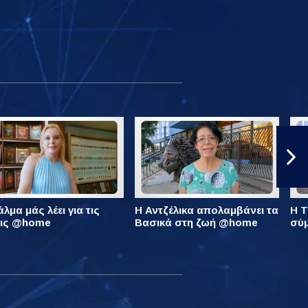
λμα μάς λέει για τις
Η Αντζέλικα απολαμβάνει τα
Η Τ
εις @home
Βασικά στη ζωή @home
σύ