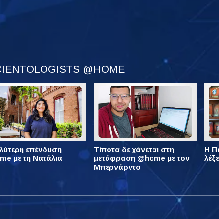
SCIENTOLOGISTS @HOME
λύτερη επένδυση
Τίποτα δε χάνεται στη
Η Πά
e με τη Νατάλια
μετάφραση @home με τον
λέξ
Μπερνάρντο