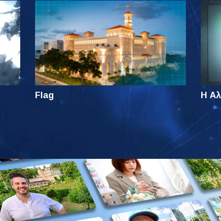
Flag
Η Αλ