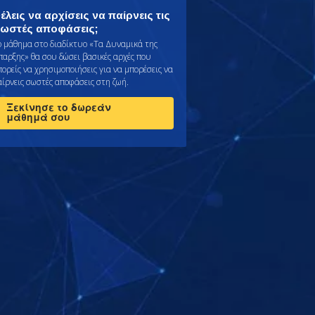
έλεις να αρχίσεις να παίρνεις τις
ωστές αποφάσεις;
ο μάθημα στο διαδίκτυο «Τα Δυναμικά της
παρξης» θα σου δώσει βασικές αρχές που
πορείς να χρησιμοποιήσεις για να μπορέσεις να
αίρνεις σωστές αποφάσεις στη ζωή.
Ξεκίνησε το δωρεάν
μάθημά σου