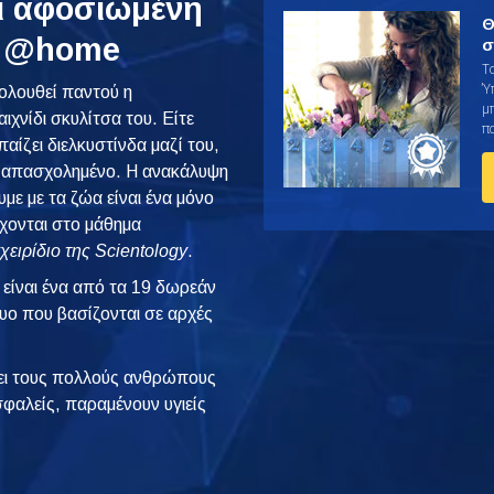
ι αφοσιωμένη
Θ
ς @home
σ
Τ
Ύ
κολουθεί παντού η
μ
χνίδι σκυλίτσα του. Είτε
π
παίζει διελκυστίνδα μαζί του,
ει απασχολημένο. Η ανακάλυψη
με με τα ζώα είναι ένα μόνο
χονται στο μάθημα
χειρίδιο της Scientology
.
είναι ένα από τα 19 δωρεάν
τυο που βασίζονται σε αρχές
ι τους πολλούς ανθρώπους
φαλείς, παραμένουν υγιείς