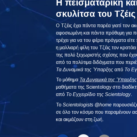
Η πεισματάρικη κα
σκυλίτσα του Τζέι
Ο Τζέις έχει πάντα παρέα γιατί τον α
αφοσιωμένη και πάντα πρόθυμη για παι
τρέχει για να του φέρει πράγματα είτε 
η μαλλιαρή φίλη του Τζέις τον κρατά
της πολύ ξεχωριστής σχέσης που έχου
από τα πολύτιμα διδάγματα που περιέ
Τα
Δυναμικά της Ύπαρξης
από
Το Εγ
Το μάθημα
Τα Δυναμικά της Ύπαρξης
μαθήματα της Scientology στο διαδίκ
από
Το Εγχειρίδιο της Scientology
.
To
Scientologists @home
παρουσιάζε
σε όλο τον κόσμο που παραμένουν ασ
και ακμάζουν στη ζωή.