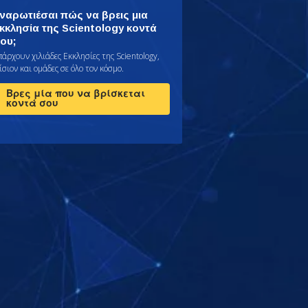
ναρωτιέσαι πώς να βρεις μια
κκλησία της Scientology κοντά
ου;
πάρχουν χιλιάδες Εκκλησίες της Scientology,
σιον και ομάδες σε όλο τον κόσμο.
Βρες μία που να βρίσκεται
κοντά σου