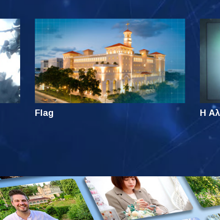
Flag
Η Αλ