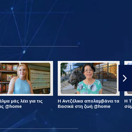
λμα μάς λέει για τις
Η Αντζέλικα απολαμβάνει τα
Η Τ
εις @home
Βασικά στη ζωή @home
σύ