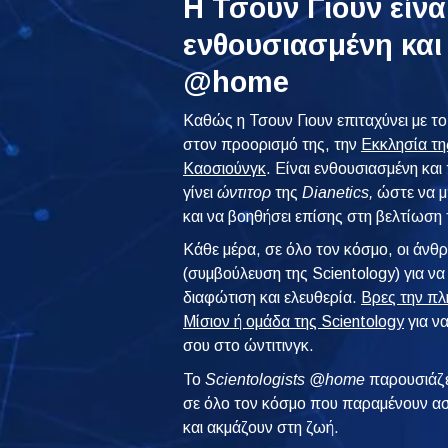
Η Τσουν Γιουν είνα
ενθουσιασμένη και
@home
Καθώς η Τσουν Γιουν επιταχύνει με τ
στον προορισμό της, την
Εκκλησία τη
Καοσιούνγκ
. Είναι ενθουσιασμένη και
γίνει
ώντιτορ
της
Dianetics,
ώστε να μπ
και να βοηθήσει επίσης στη βελτίωση
Κάθε μέρα, σε όλο τον κόσμο, οι άν
(συμβούλευση της Scientology) για να
διαφώτιση και ελευθερία.
Βρες την πλ
Μίσιον ή ομάδα της Scientology
για να
σου στο ώντιτινγκ.
To
Scientologists @home
παρουσιάζε
σε όλο τον κόσμο που παραμένουν ασ
και ακμάζουν στη ζωή.