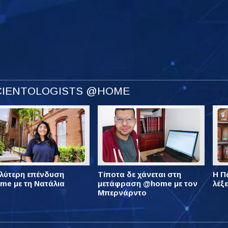
SCIENTOLOGISTS @HOME
λύτερη επένδυση
Τίποτα δε χάνεται στη
Η Πά
e με τη Νατάλια
μετάφραση @home με τον
λέξ
Μπερνάρντο