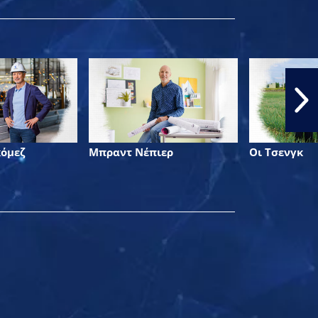
κόμεζ
Μπραντ Νέπιερ
Οι Τσενγκ