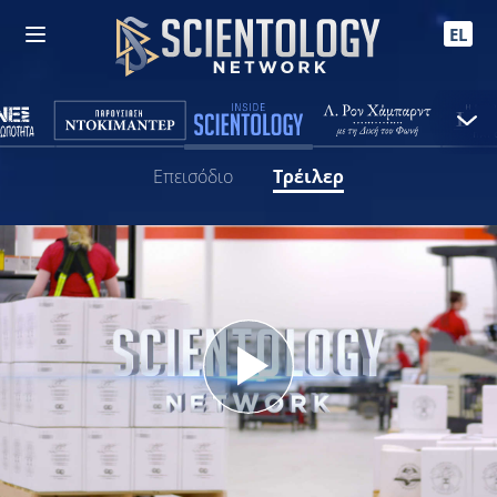
EL
Επεισόδιο
Τρέιλερ
Play
Video