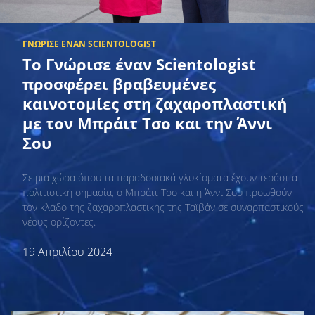
Το Γνώρισε έναν Scientologist
προσφέρει βραβευμένες
καινοτομίες στη ζαχαροπλαστική
με τον Μπράιτ Τσο και την Άννι
Σου
Σε μια χώρα όπου τα παραδοσιακά γλυκίσματα έχουν τεράστια
πολιτιστική σημασία, ο Μπράιτ Τσο και η Άννι Σου προωθούν
τον κλάδο της ζαχαροπλαστικής της Ταϊβάν σε συναρπαστικούς
νέους ορίζοντες.
19 Απριλίου 2024