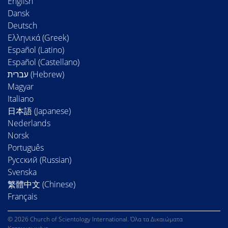
English
Dansk
Deutsch
Ελληνικά (Greek)
Español (Latino)
Español (Castellano)
Magyar
Italiano
日本語 (Japanese)
Nederlands
Norsk
Português
Русский (Russian)
Svenska
繁體中文 (Chinese)
Français
© 2026 Church of Scientology International. Όλα τα Δικαιώματα