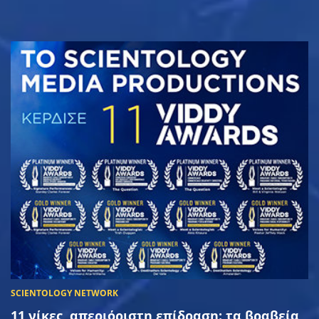
11 νίκες, απεριόριστη επίδραση: τα βραβεία