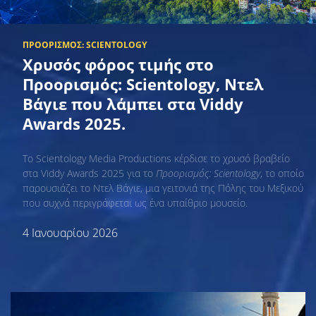
Χρυσός φόρος τιμής στο
Προορισμός: Scientology, Ντελ
Βάγιε που λάμπει στα Viddy
Awards 2025.
Το Scientology Media Productions κέρδισε το χρυσό βραβείο
στα Viddy Awards 2025 για το
Προορισμός: Scientology
, το οποίο
παρουσιάζει το Ντελ Βάγιε, μια γειτονιά της Πόλης του Μεξικού
που συχνά περιγράφεται ως ένα υπαίθριο μουσείο.
4 Ιανουαρίου 2026