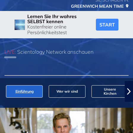
SIE SCHAUEN IN:
GREENWICH MEAN TIME
Lernen Sie Ihr wahres
SELBST kennen
START
Kostenfreier online
Persönlichkeitstest
LIVE:
Scientology Network anschauen
Unsere
Einführung
Wer wir sind
Kirchen