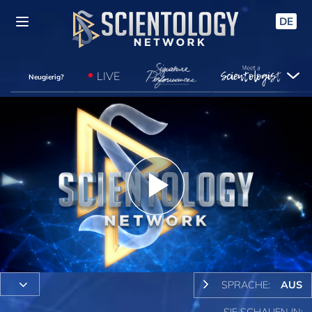
DE
LIVE
Neugierig?
Play
Video
SPRACHE:
AUS