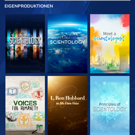
EIGENPRODUKTIONEN
SERIE
SERIE
SERIE
ENTDECKEN
ENTDECKEN
ENTDECKEN