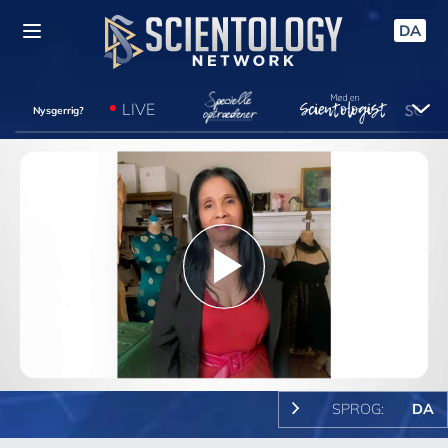
DA
LIVE
Nysgerrig?
Play
Video
SPROG:
DA