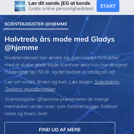
Lær dit sande JEG at kende
START
Gratis online personlighedstest
SCIENTOLOGISTER @HJEMME
Halvtreds års mode med Gladys
@hjemme
Modetendenser kan ændre sig, men Gladys fortsætter
med at skabe glade klude til enhver æra. Hun har designet
moderigtigt tøj i 50 år, og det bedste er stadig på vej!
Lær om sindet, ånden og livet. Læs bogen
Scientology:
Tankens grundbegreber
.
Scientologister @hjemme
præsenterer de mange
mennesker verden over, som forbliver trygge, forbliver
raske og trives i livet.
FIND UD AF MERE