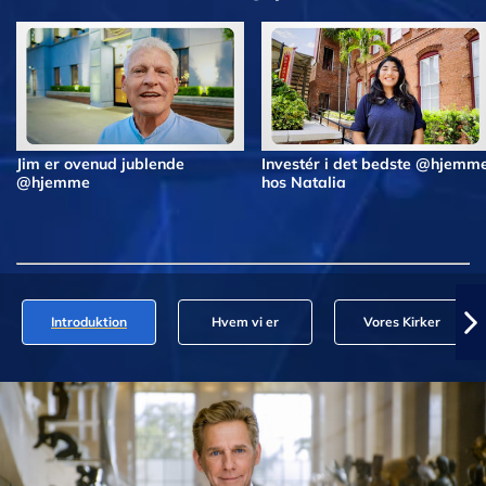
Jim er ovenud jublende
Investér i det bedste @hjemm
@hjemme
hos Natalia
Introduktion
Hvem vi er
Vores Kirker